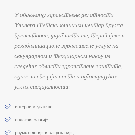
У обављању здравствене делатности
Универзитетски клинички центар пружа
превентивне, дијагностичке, терапијске и
рехабилитационе здравствене услуге на
секундарном и терцијарном нивоу из
следећих области здравствене заштите,
односно специјалности и одговарајућих
ужих специјалности:
интерне медицине,
ендокринологије,
реуматологије и алерголоије,