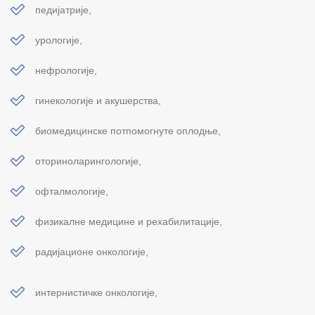
педијатрије,
урологије,
нефрологије,
гинекологије и акушерства,
биомедицинске потпомогнуте оплодње,
оториноларингологије,
офталмологије,
физикалне медицине и рехабилитације,
радијационе онкологије,
интернистичке онкологије,