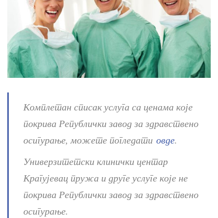
Комплетан списак услуга са ценама које
покрива Републички завод за здравствено
осигурање, можете погледати
овде
.
Универзитетски клинички центар
Крагујевац пружа и друге услуге које не
покрива Републички завод за здравствено
осигурање.