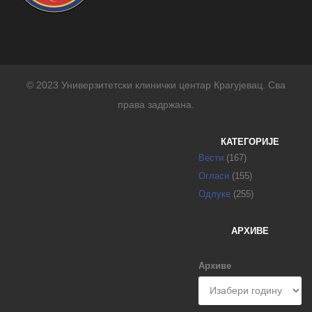
© 2023 Универзитетски клинички центар Крагујевац. Сва
права задржана.
КАТЕГОРИЈЕ
Вести
(167)
Огласи
(155)
Одлуке
(255)
АРХИВЕ
Архиве