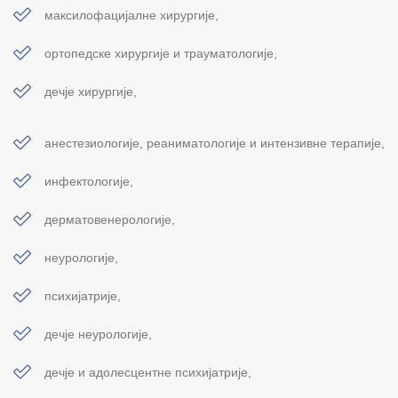
максилофацијалне хирургије,
ортопедске хирургије и трауматологије,
дечје хирургије,
анестeзиологије, реаниматологије и интензивне терапије,
инфектологије,
дерматовенерологије,
неурологије,
психијатрије,
дечје неурологије,
дечје и адолесцентне психијатрије,