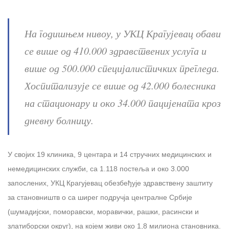
На годишњем нивоу, у УКЦ Крагујевац обави
се више од 410.000 здравствених услуга и
више од 500.000 специјалистичких прегледа.
Хоспитализује се више од 42.000 болесника
на стационару и око 34.000 пацијената кроз
дневну болницу.
У својих 19 клиника, 9 центара и 14 стручних медицинских и
немедицинских служби, са 1.118 постеља и око 3.000
запослених, УКЦ Крагујевац обезбеђује здравствену заштиту
за становништв о са ширег подручја централне Србије
(шумадијски, поморавски, моравички, рашки, расински и
златиборски округ), на којем живи око 1,8 милиона становника.