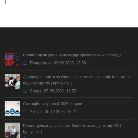
Велики одзив грађана на акцију превентивних прегледа
Понедељак, 03.08.2026. 12:39
Донација апарата за Одељење хематоонкологије Клинике за
педијатрију УКЦ Крагујевац
Cреда, 05.08.2026. 13:52
Све најбоље у новој 2026. години
Уторак, 30.12.2025. 16:21
Реконструисан други спрат Клинике за педијатрију УКЦ
Крагујевац