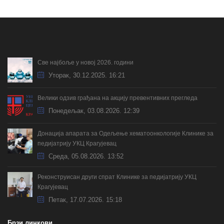
Све најбоље у новој 2026. години
Уторак, 30.12.2025. 16:21
Велики одзив грађана на акцију превентивних прегледа
Понедељак, 03.08.2026. 12:39
Донација апарата за Одељење хематоонкологије Клинике за
педијатрију УКЦ Крагујевац
Cреда, 05.08.2026. 13:52
Реконструисан други спрат Клинике за педијатрију УКЦ
Крагујевац
Петак, 17.07.2026. 15:18
Брзи линкови