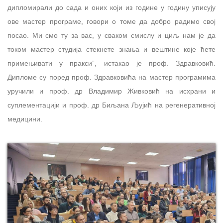
дипломирали до сада и оних који из године у годину уписују
ове мастер програме, говори о томе да добро радимо свој
посао. Ми смо ту за вас, у сваком смислу и циљ нам је да
током мастер студија стекнете знања и вештине које ћете
примењивати у пракси”, истакао је проф. Здравковић.
Дипломе су поред проф. Здравковића на мастер програмима
уручили и проф. др Владимир Живковић на исхрани и
суплементацији и проф. др Биљана Љујић на регенеративној
медицини.