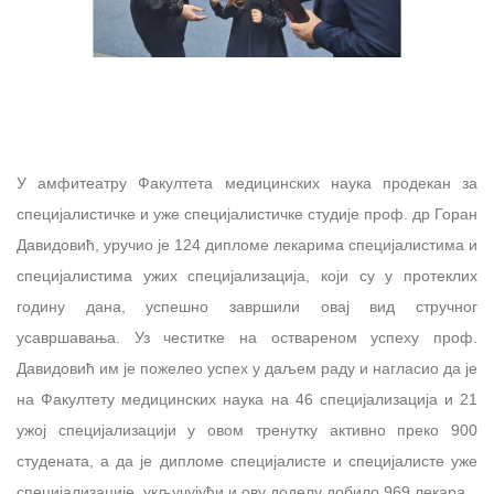
У амфитеатру Факултета медицинских наука продекан за
специјалистичке и уже специјалистичке студије проф. др Горан
Давидовић, уручио је 124 дипломе лекарима специјалистима и
специјалистима ужих специјализација, који су у протеклих
годину дана, успешно завршили овај вид стручног
усавршавања. Уз честитке на оствареном успеху проф.
Давидовић им је пожелео успех у даљем раду и нагласио да је
на Факултету медицинских наука на 46 специјализација и 21
ужој специјализацији у овом тренутку активно преко 900
студената, а да је дипломе специјалисте и специјалисте уже
специјализације, укључујући и ову доделу добило 969 лекара.