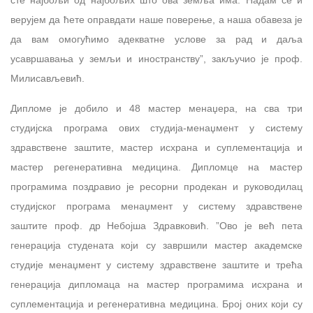
сте најбољи од најбољих што ова земља има. Надам се и
верујем да ћете оправдати наше поверење, а наша обавеза је
да вам омогућимо адекватне услове за рад и даља
усавршавања у земљи и иностранству”, закључио је проф.
Милисављевић.
Дипломе је добило и 48 мастер менаџера, на сва три
студијска програма ових студија-менаџмент у систему
здравствене заштите, мастер исхрана и суплементација и
мастер регенеративна медицина. Дипломце на мастер
програмима поздравио је ресорни продекан и руководилац
студијског програма менаџмент у систему здравствене
заштите проф. др Небојша Здравковић. ”Ово је већ пета
генерација студената који су завршили мастер академске
студије менаџмент у систему здравствене заштите и трећа
генерација дипломаца на мастер програмима исхрана и
суплементација и регенеративна медицина. Број оних који су