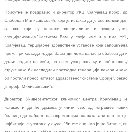
Присутне је поздравио и директор УКЦ Крагујевац проф. др
Слободан Милисављевић, који је истакао да је ово велики дан
за све који су постали специјалисти и лекари ужих
специјализација.”Честитам Вам у своје име и у име УКЦ
Крагујевац, терцијарне здравствене установе која запошљава
преко три хиљаде људи. Ваша диплома данас је обавеза да и
даље радите на себи, на свом усавршавању и побољшању
струке како би наследили претходне генерације лекара и како
би постали понос читавог здравственог система Србије”, рекао
је проф. Милисављевић.
Директор Универзитетског клиничког центра Крагујевац је
истакао и да ће држава учинити све, од изградње нових
болница до набавке најсавременијих апарата, али оно што је
најбитније је улагање у људе. ”Ви сте оно што је најбитније, ви