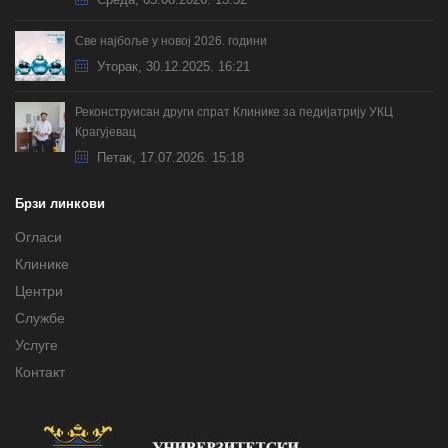
Све најбоље у новој 2026. години
Уторак, 30.12.2025. 16:21
Реконструисан други спрат Клинике за педијатрију УКЦ
Крагујевац
Петак, 17.07.2026. 15:18
Брзи линкови
Огласи
Клинике
Центри
Службе
Услуге
Контакт