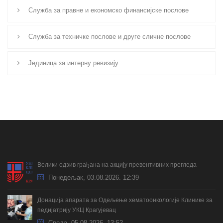
Служба за правне и економско финансијске послове
Служба за техничке послове и друге сличне послове
Јединица за интерну ревизију
Велики одзив грађана на акцију превентивних прегледа
Понедељак, 03.08.2026. 12:39
Донација апарата за Одељење хематоонкологије Клинике за
педијатрију УКЦ Крагујевац
Cреда, 05.08.2026. 13:52