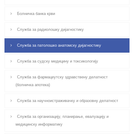
Болничка банка крви
Служба за радиолошку дијагностику
Служба за патолошко анатомску дијагностику
Служба за судску медицину и токсикологију
Служба за фармацеутску здравствену делатност
(болничка апотека)
Служба за научноистраживачку и образовну делатност
Служба за организацију, планирање, евалуацију и
медицинску информатику