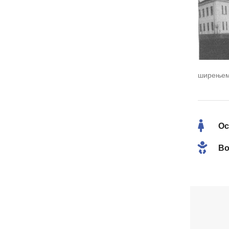
ширењем 
Ос
Во