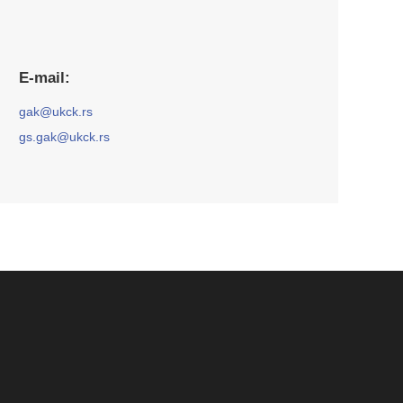
Е-mail:
gak@ukck.rs
gs.gak@ukck.rs