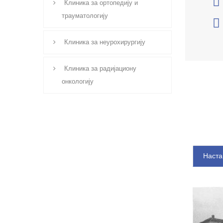
Клиника за ортопедију и
трауматологију
Клиника за неурохирургију
Клиника за радијациону
онкологију
Наста