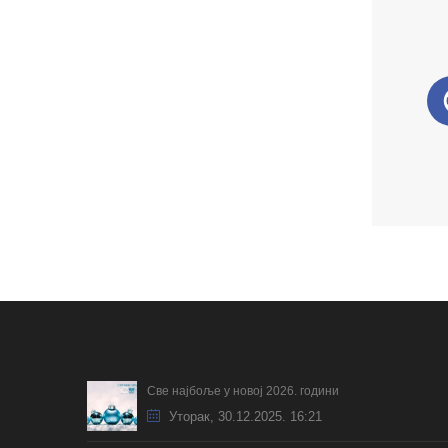
Све најбоље у новој 2026. години
Уторак, 30.12.2025. 16:21