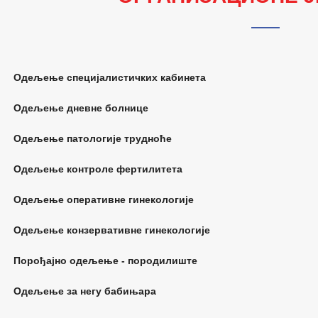
Одељење специјалистичких кабинета
Одељење дневне болнице
Одељење патологије трудноће
Одељење контроле фертилитета
Одељење оперативне гинекологије
Одељење конзервативне гинекологије
Порођајно одељење ‐ породилиште
Одељење за негу бабињара