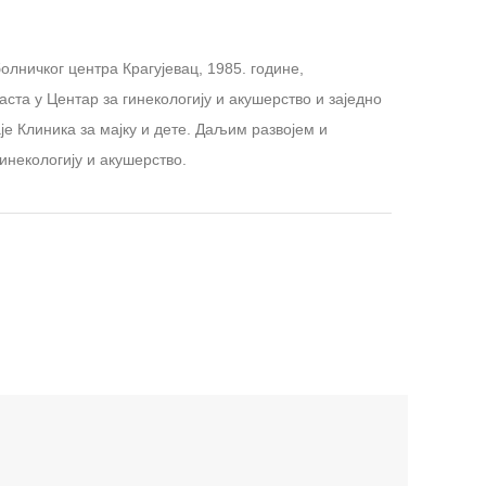
лничког центра Крагујевац, 1985. године,
та у Центар за гинекологију и акушерство и заједно
е Клиника за мајку и дете. Даљим развојем и
инекологију и акушерство.