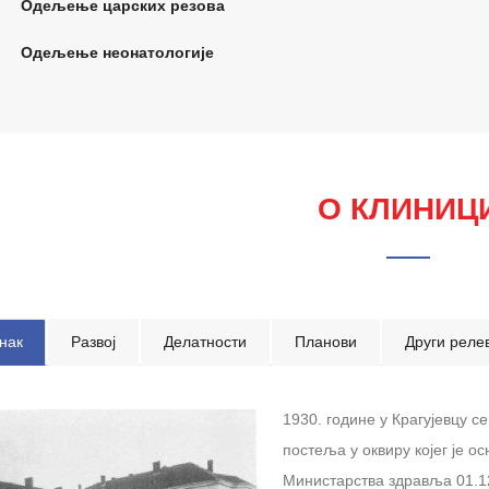
Одељење царских резова
Одељење неонатологије
О КЛИНИЦ
нак
Развој
Делатности
Планови
Други реле
1930. године у Крагујевцу 
постеља у оквиру којег је 
Министарства здравља 01.12