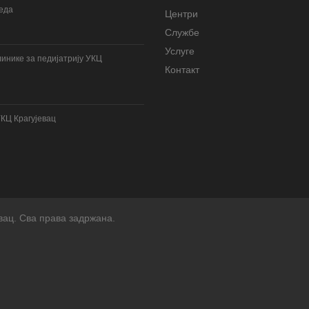
леда
Центри
Службе
Услуге
инике за педијатрију УКЦ
Контакт
УКЦ Крагујевац
вац. Сва права задржана.