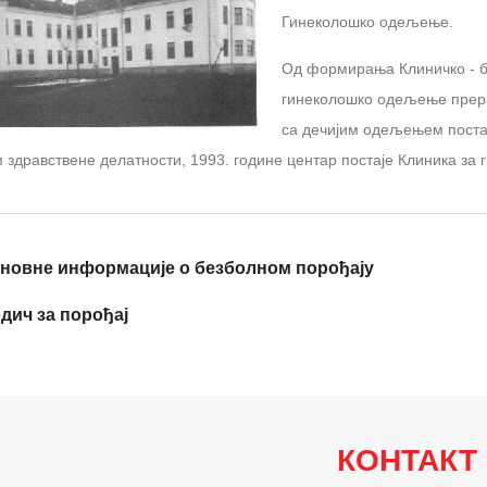
Гинеколошко одељење.
Од формирања Клиничко ‐ бо
гинеколошко одељење прерас
са дечијим одељењем постај
здравствене делатности, 1993. године центар постаје Клиника за г
новне информације о безболном порођају
дич за порођај
КОНТАКТ