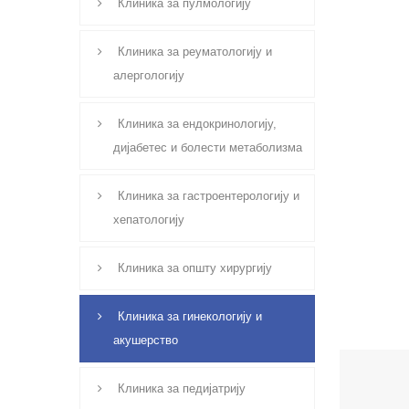
Клиника за пулмологију
Клиника за реуматологију и
алергологију
Клиника за ендокринологију,
дијабетес и болести метаболизма
Клиника за гастроентерологију и
хепатологију
Клиника за општу хирургију
Клиника за гинекологију и
акушерство
Клиника за педијатрију