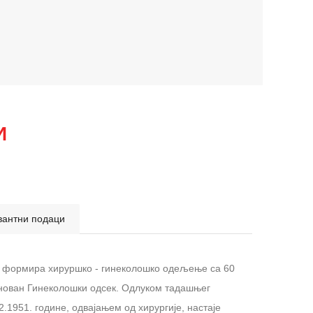
И
вантни подаци
се формира хируршко ‐ гинеколошко одељење са 60
основан Гинеколошки одсек. Одлуком тадашњег
.1951. године, одвајањем од хирургије, настаје