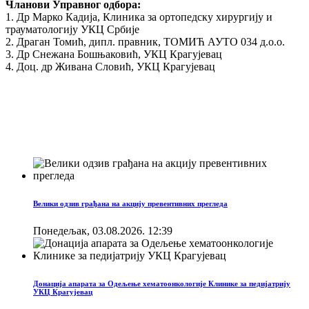
Чланови Управног одбора:
1. Др Марко Кадија, Клиника за ортопедску хирургију и
трауматологију УКЦ Србије
2. Драган Томић, дипл. правник, ТОМИЋ АУТО 034 д.о.о.
3. Др Снежана Бошњаковић, УКЦ Крагујевац
4. Доц. др Живана Словић, УКЦ Крагујевац
Велики одзив грађана на акцију превентивних прегледа
Понедељак, 03.08.2026. 12:39
Донација апарата за Одељење хематоонкологије Клинике за педијатрију
УКЦ Крагујевац