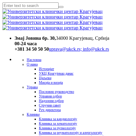
Змај Јовина бр. 30,
34000 Kрагујевац, Србија
00-24 часa
+381 34 50 50 50
uprava@ukck.rs; info@ukck.rs
Насловна
О нама
Историјат
УКЦ Крагујевац данас
Циљеви
Мисија и визија
Управа
Пословно руководство
Управни одбор
Надзорни одбор
Стручни савет
Реч директора
Клинике
Клиника за кардиологију
Клиника за хематологију
Клиника за пулмологију
Клиника за реуматологију и алергологију