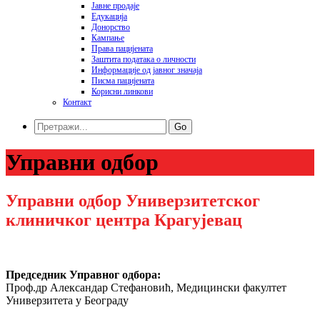
Јавне продаје
Едукација
Донорство
Кампање
Права пацијената
Заштита података o личности
Информације од јавног значаја
Писма пацијената
Корисни линкови
Контакт
Go
Управни одбор
Управни одбор Универзитетског
клиничког центра Крагујевац
Председник Управног одбора:
Проф.др Александар Стефановић, Медицински факултет
Универзитета у Београду