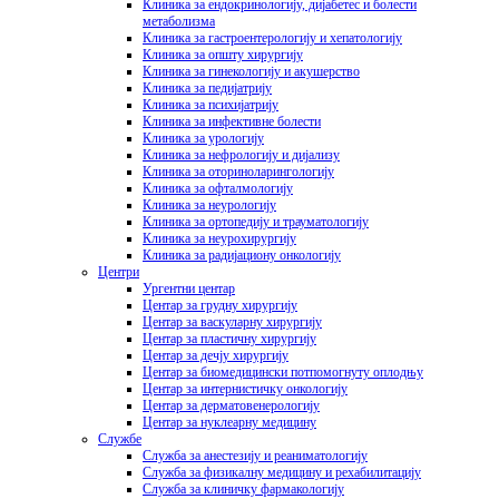
Клиника за ендокринологију, дијабетес и болести
метаболизма
Клиника за гастроентерологију и хепатологију
Клиника за општу хирургију
Клиника за гинекологију и акушерство
Клиника за педијатрију
Клиника за психијатрију
Клиника за инфективне болести
Клиника за урологију
Клиника за нефрологију и дијализу
Клиника за оториноларингологију
Клиника за офталмологију
Клиника за неурологију
Клиника за ортопедију и трауматологију
Клиника за неурохирургију
Клиника за радијациону онкологију
Центри
Ургентни центар
Центар за грудну хирургију
Центар за васкуларну хирургију
Центар за пластичну хирургију
Центар за дечју хирургију
Центар за биомедицински потпомогнуту оплодњу
Центар за интернистичку онкологију
Центар за дерматовенерологију
Центар за нуклеарну медицину
Службе
Служба за анестезију и реаниматологију
Служба за физикалну медицину и рехабилитацију
Служба за клиничку фармакологију