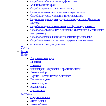
Служба за лабораторијску дијагностику
Болничка банка крви
Служба за радиолошку дијагностику
Служба за патолошко анатомску дијагностику
Служба за судску медицину и токсикологију
Служба за фармацеутску здравствену делатност (болничка
апотека)
Служба за научноистраживачку и образовну делатност
Служба за организацију, планирање, евалуацију и медицинску
информатику
Служба за правне и економско финансијске послове
Служба за техничке послове и друге сличне послове
Јединица за интерну ревизију
Услуге
Вести
Инфо
Информатор о раду
Квалитет
Планови
Финансијски, кадровски и други извештаји
Етички одбор
Научно – истраживачка делатност
Пословни кодекс
Етички кодекс
Акредитација
Правни акти
Актуелно
Одлуке и огласи
Листе чекања
Јавне набавке