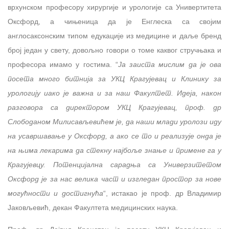
врхунском професору хирургије и урологије са Универтитета
Оксфорд, а чињеница да је Енглеска са својим
англосаксонским типом едукације из медицине и даље бренд
број један у свету, довољно говори о томе каквог стручњака и
професора имамо у гостима. “
Ја заиста мислим да је ова
посета много битнија за УКЦ Крагујевац и Клинику за
урологију иако је важна и за наш Факултет. Идеја, након
разговора са директором УКЦ Крагујевац, проф. др
Слободаном Милисављевићем је, да наши млади уролози иду
на усавршавање у Оксфорд, а ако се то и реализује онда је
на њима лекарима да стекну најбоље знање и примене га у
Крагујевцу. Потенцијална сарадња са Универзитетом
Оксфорд је за нас велика част и изгледан простор за нове
могућности и достигнућа
“, истакао је проф. др Владимир
Јаковљевић, декан Факултета медицинских наука.