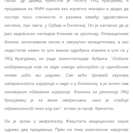
Проф. др Дејвид Кренстон је посету УКЦ Крагујевац и
предавање на ФМН оценио као изузетно значајно и додао да
постоји пуно сличности и разлика између здравственог
система, пре свега, у Србији и Енглеској. Он је нагласио да је
јако задовољан изгледом Клинике за урологију, Операционим
блоком, интензивном негом и свеукупно капацитетима, а као
недостатке навео то што мањка одређена опрема и што се у
УКЦ Крагујевац не раде трансплатације бубрега. “
Остале
интервенције које се овде изводе апсолутно су идентичне
ономе што ми радимо. Све већи примат заузима
лапараскопска хирургија и овде и у Енглеској, а ја лично сам
заговорник отворене хирургије. Клиника за урологију УКЦ
Крагујевац је за мене импресивна, иако је слабија
опремљеност него код нас
“, истако је проф. Кренстон.
Он је затим у амфитеатру Факултета медицинских наука
одржао два предавања. Прво на тему комплексне хирургије