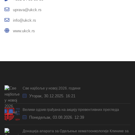
uprava@ukck.rs
info@ukck.rs
www.ukck.rs
Све најбоље у новој 2026. години
Уторак, 30.12.2025. 16:21
Велики одзив грађана на акцију превентивних прегледа
Понедељак, 03.08.2026. 12:39
Донација апарата за Одељење хематоонкологије Клинике за