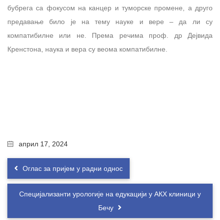
бубрега са фокусом на канцер и туморске промене, а друго
предавање било је на тему науке и вере – да ли су
компатибилне или не. Према речима проф. др Дејвида
Кренстона, наука и вера су веома компатибилне.
април 17, 2024
Оглас за пријем у радни однос
Специјализанти урологије на едукацији у АКХ клиници у
Бечу