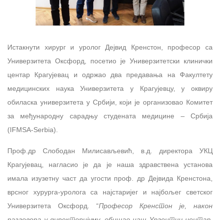
Истакнути хирург и уролог Дејвид Кренстон, професор са
Универзитета Оксфорд, посетио је Универзитетски клинички
центар Крагујевац и одржао два предавања на Факултету
медицинских наука Универзитета у Крагујевцу, у оквиру
обиласка универзитета у Србији, који је организовао Комитет
за међународну сарадњу студената медицине – Србија
(IFMSA-Serbia).
Проф.др Слободан Милисављевић, в.д. директора УКЦ
Крагујевац, нагласио је да је наша здравствена установа
имала изузетну част да угости проф. др Дејвида Кренстона,
врсног хурурга-уролога са најстаријег и најбољег светског
Универзитета Оксфорд. “
Професор Кренстон је, након
разговора у директоријуму, обишао наш Ургентни центар,