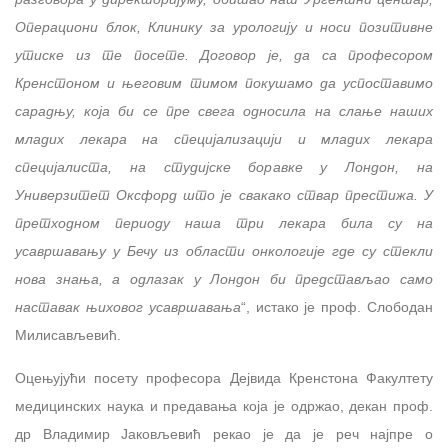
Операциони блок, Клинику за урологију и носи позитивне
утиске из те посете. Договор је, да са професором
Кренстоном и његовим тимом покушамо да успоставимо
сарадњу, која би се пре свега односила на слање наших
младих лекара на специјализацији и младих лекара
специјалиста, на студијске боравке у Лондон, на
Универзитет Оксфорд што је свакако ствар престижа. У
претходном периоду наша три лекара била су на
усавршавању у Бечу из области онкологије где су стекли
нова знања, а одлазак у Лондон би представљао само
наставак њиховог усавршавања
“, истако је проф. Слободан
Милисављевић.
Оцењујући посету професора Дејвида Кренстона Факултету
медицинских наука и предавања која је одржао, декан проф.
др Владимир Јаковљевић рекао је да је реч најпре о