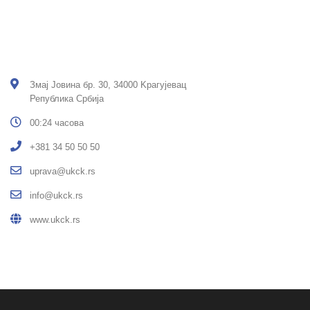
Змај Јовина бр. 30, 34000 Kрагујевац
Република Србија
00:24 часова
+381 34 50 50 50
uprava@ukck.rs
info@ukck.rs
www.ukck.rs