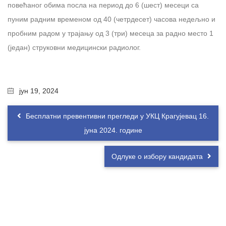
повећаног обима посла на период до 6 (шест) месеци са
пуним радним временом од 40 (четрдесет) часова недељно и
пробним радом у трајању од 3 (три) месеца за радно место 1
(један) струковни медицински радиолог.
јун 19, 2024
Бесплатни превентивни прегледи у УКЦ Крагујевац 16.
јуна 2024. године
Одлуке о избору кандидата