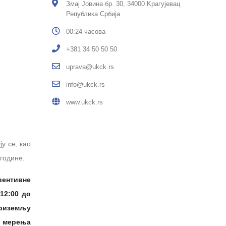
Змај Јовина бр. 30, 34000 Kрагујевац
Република Србија
00:24 часова
+381 34 50 50 50
uprava@ukck.rs
info@ukck.rs
www.ukck.rs
у се, као
године.
вентивне
 12:00 до
приземљу
у мерења