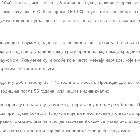
2040. године, има преко 118 милиона људи, од којих је преко че
а има глауком. У Србији преко 150 000 људи има ово обољење
уком отвореног угла, док се проценат повећава са годинама живо
ревенција глаукома, односно повишеног очног притиска, па се савет
који до сада нису урадили такву врсту прегледа, који имају сродник
лаукомом. Укључене су и особе које често мењају наочаре, које им
 крвним притиском и други.
адити у доби између 35 и 40 година старости. Прегледи два до че
та годишње после 55 година, или чешће индивидуално.
упозоравају на насталу глаукомну, а притајену и подмуклу болест. Н
ом пре појаве болести. Глауком није дијагностикован у стварном пр
 правом моменту има за циљ да заустави болест на развојном нивоу
љи квалитет живота и спречи инвалидитете лица са глаукомом.