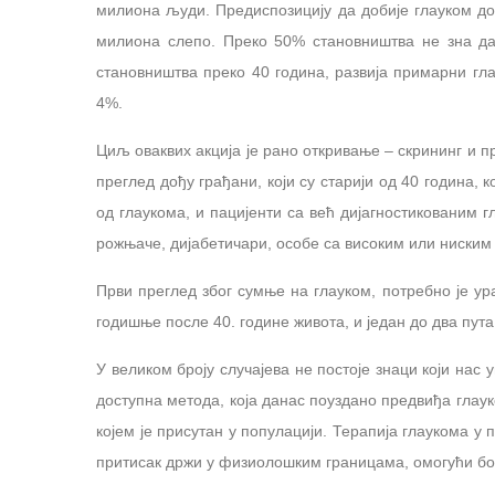
милиона људи. Предиспозицију да добије глауком до 
милиона слепо. Преко 50% становништва не зна д
становништва преко 40 година, развија примарни гла
4%.
Циљ оваквих акција је рано откривање – скрининг и п
преглед дођу грађани, који су старији од 40 година, 
од глаукома, и пацијенти са већ дијагностикованим г
рожњаче, дијабетичари, особе са високим или ниским
Први преглед због сумње на глауком, потребно је ур
годишње после 40. године живота, и један до два пу
У великом броју случајева не постоје знаци који нас 
доступна метода, која данас поуздано предвиђа глаук
којем је присутан у популацији. Терапија глаукома у
притисак држи у физиолошким границама, омогући бо