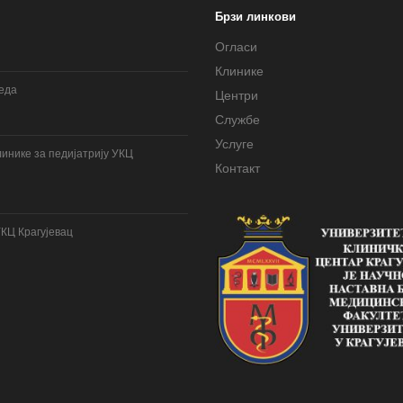
Брзи линкови
Огласи
Клинике
леда
Центри
Службе
Услуге
инике за педијатрију УКЦ
Контакт
УКЦ Крагујевац