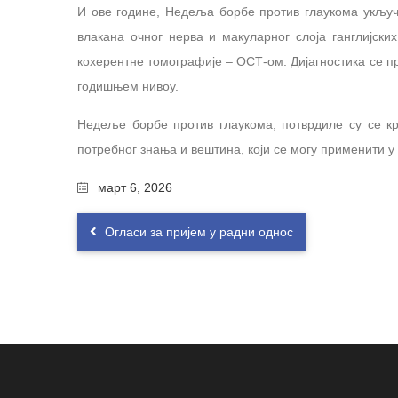
И ове године, Недеља борбе против глаукома укључу
влакана очног нерва и макуларног слоја ганглијск
кохерентне томографије – ОСТ-ом. Дијагностика се пр
годишњем нивоу.
Недеље борбе против глаукома, потврдиле су се кр
потребног знања и вештина, који се могу применити у 
март 6, 2026
Огласи за пријем у радни однос