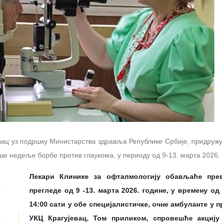
ац уз подршку Министарства здравља Републике Србије, придружуј
ше недеље борбе против глаукома, у периоду од 9-13. марта 2026. 
Лекари Клинике за офталмологију обављаће пре
прегледе од 9 -13. марта 2026. године, у времену од
14:00 сати у обе специјалистичке, очне амбуланте у 
УКЦ Крагујевац. Том приликом, спровешће акциј