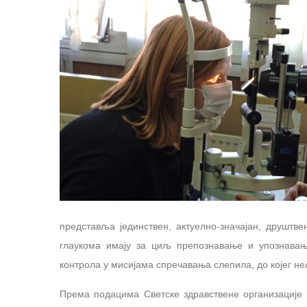
представља јединствен, актуелно-значајан, друштв
глаукома имају за циљ препознавање и упознавањ
контрола у мисијама спречавања слепила, до којег не
Према подацима Светске здравствене организације г