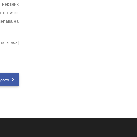
а нервних
м оптичке
већава на
ни значај
идата