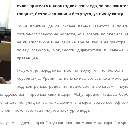
очног притиска и неопходних прегледа, за све заинте
грађане, без заказивања и без упута, уз личну карту.
То је прилика да се скрене пажња јавности и појед
озбиљност глаукомне болести, која доводи до слепила, у
не дијагностикује и не лечи на време, као и нa факторе 
појаву глаукома, могућности дијагностике и лечења 
превенције.
Глауком је заједничко име за групу очних болести –
неуропатија. Хронична, неизлечива болест, која може д
под контролом, редовним праћењем и лечењем. Глаук
ено-здравствени проблем свих нација. Међународне Недеље бор
е опште популације са наглашеним значајем редовних, офтал
лечен и неконтролисан глауком засигурно води.
лауком је други најчешћи узрок слепила у свету од којег болује