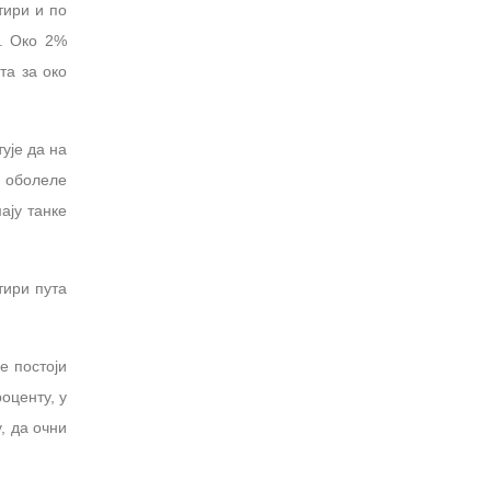
тири и по
. Око 2%
та за око
ује да на
е оболеле
ају танке
тири пута
е постоји
оценту, у
, да очни