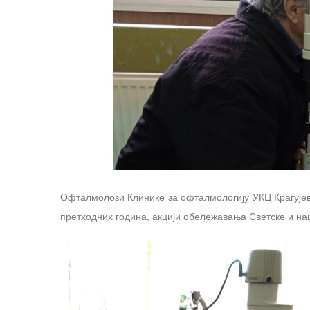
Офталмолози Клинике за офталмологију УКЦ Крагујев
претходних година, акцији обележавања Светске и на