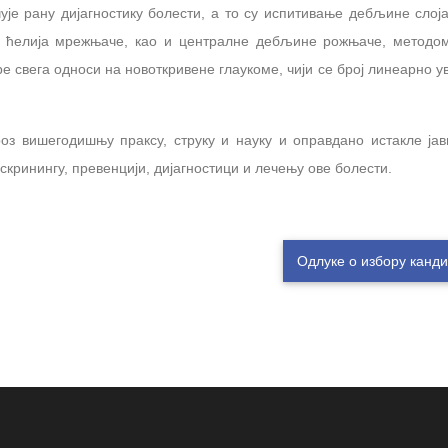
је рану дијагностику болести, а то су испитивање дебљине слој
их ћелија мрежњаче, као и централне дебљине рожњаче, методо
е свега односи на новоткривене глаукоме, чији се број линеарно у
оз вишегодишњу праксу, струку и науку и оправдано истакле јав
скринингу, превенцији, дијагностици и лечењу ове болести.
Одлуке о избору канд