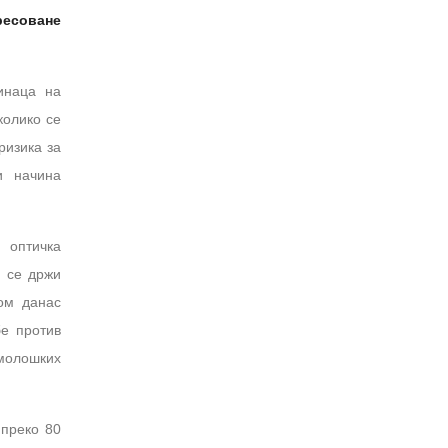
ресоване
инаца на
колико се
ризика за
и начина
 оптичка
а се држи
ом данас
бе против
молошких
 преко 80