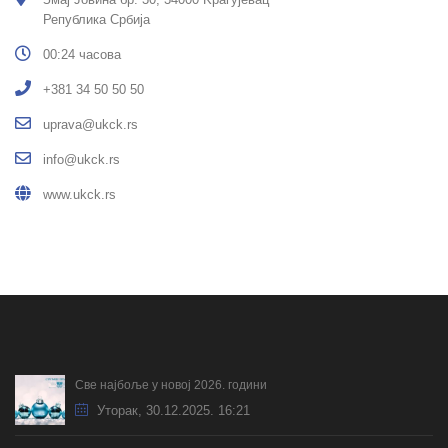
Република Србија
00:24 часова
+381 34 50 50 50
uprava@ukck.rs
info@ukck.rs
www.ukck.rs
Све најбоље у новој 2026. години
Уторак, 30.12.2025. 16:21