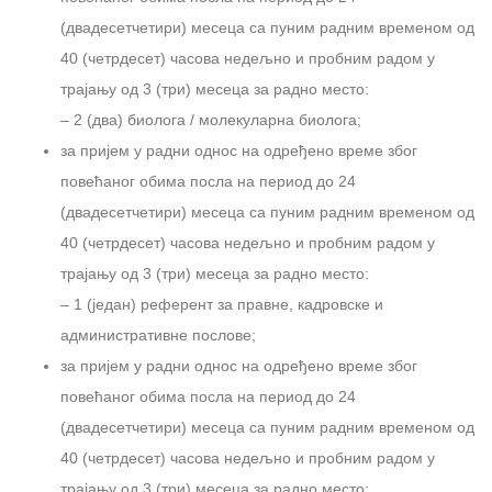
(двадесетчетири) месеца са пуним радним временом од
40 (четрдесет) часова недељно и пробним радом у
трајању од 3 (три) месеца за радно место:
– 2 (два) биолога / молекуларна биолога;
за пријем у радни однос на одређено време због
повећаног обима посла на период до 24
(двадесетчетири) месеца са пуним радним временом од
40 (четрдесет) часова недељно и пробним радом у
трајању од 3 (три) месеца за радно место:
– 1 (један) референт за правне, кадровске и
административне послове;
за пријем у радни однос на одређено време због
повећаног обима посла на период до 24
(двадесетчетири) месеца са пуним радним временом од
40 (четрдесет) часова недељно и пробним радом у
трајању од 3 (три) месеца за радно место: