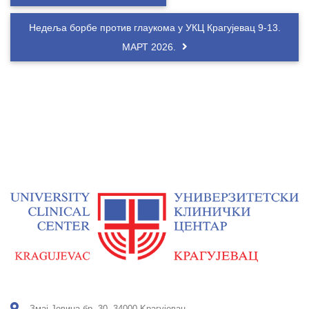
Недеља борбе против глаукома у УКЦ Крагујевац 9-13.
МАРТ 2026.
Змај Јовина бр. 30, 34000 Kрагујевац