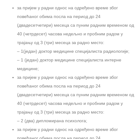
за пријем у радни однос на одређено време због
повећаног обима посла на период до 24
(двадесетчетири) месеца са пуним радним временом од
40 (четрдесет) часова недељно и пробним радом у
трајању од 3 (три) месеца за радно место:
– 1(један) доктор медицине специјалиста радиологије;
– 1 (један) доктор медицине специјалиста интерне
медицине;
за пријем у радни однос на одређено време због
повећаног обима посла на период до 24
(двадесетчетири) месеца са пуним радним временом од
40 (четрдесет) часова недељно и пробним радом у
трајању од 3 (три) месеца за радно место:
– 2 (два) дипломирана психолога;
за пријем у радни однос на одређено време због
повећаног обима посла на период до 24