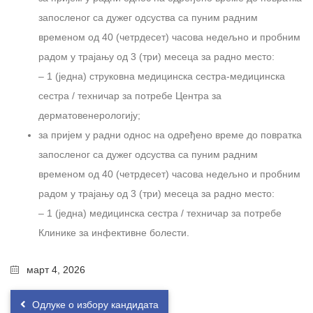
запосленог са дужег одсуства са пуним радним
временом од 40 (четрдесет) часова недељно и пробним
радом у трајању од 3 (три) месеца за радно место:
– 1 (једна) струковна медицинска сестра-медицинска
сестра / техничар за потребе Центра за
дерматовенерологију;
за пријем у радни однос на одређено време до повратка
запосленог са дужег одсуства са пуним радним
временом од 40 (четрдесет) часова недељно и пробним
радом у трајању од 3 (три) месеца за радно место:
– 1 (једна) медицинска сестра / техничар за потребе
Клинике зa инфективне болести.
март 4, 2026
Одлуке о избору кандидата