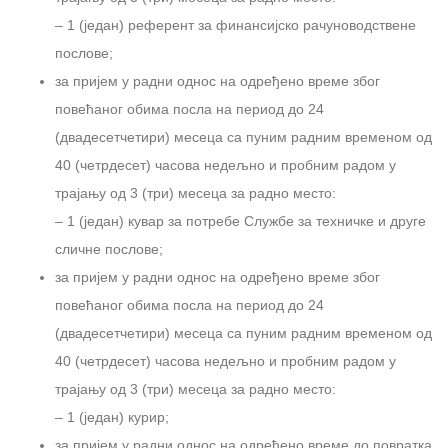
– 1 (један) референт за финансијско рачуноводствене
послове;
за пријем у радни однос на одређено време због
повећаног обима посла на период до 24
(двадесетчетири) месеца са пуним радним временом од
40 (четрдесет) часова недељно и пробним радом у
трајању од 3 (три) месеца за радно место:
– 1 (један) кувар за потребе Службе за техничке и друге
сличне послове;
за пријем у радни однос на одређено време због
повећаног обима посла на период до 24
(двадесетчетири) месеца са пуним радним временом од
40 (четрдесет) часова недељно и пробним радом у
трајању од 3 (три) месеца за радно место:
– 1 (један) курир;
за пријем у радни однос на одређено време до повратка