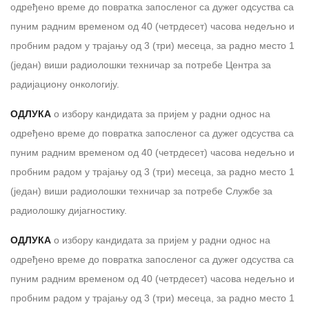
одређено време до повратка запосленог са дужег одсуства са
пуним радним временом од 40 (четрдесет) часова недељно и
пробним радом у трајању од 3 (три) месеца, за раднo местo 1
(један) виши радиолошки техничар за потребе Центра за
радијациону онкологију.
ОДЛУКА
о избору кандидата за пријем у радни однос на
одређено време до повратка запосленог са дужег одсуства са
пуним радним временом од 40 (четрдесет) часова недељно и
пробним радом у трајању од 3 (три) месеца, за раднo местo 1
(један) виши радиолошки техничар за потребе Службе за
радиолошку дијагностику.
ОДЛУКА
о избору кандидата за пријем у радни однос на
одређено време до повратка запосленог са дужег одсуства са
пуним радним временом од 40 (четрдесет) часова недељно и
пробним радом у трајању од 3 (три) месеца, за раднo местo 1