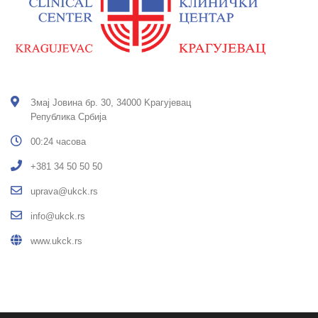
Змај Јовина бр. 30, 34000 Kрагујевац
Република Србија
00:24 часова
+381 34 50 50 50
uprava@ukck.rs
info@ukck.rs
www.ukck.rs