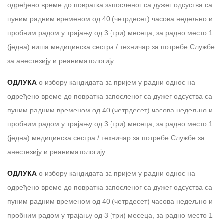
одређено време до повратка запосленог са дужег одсуства са
пуним радним временом од 40 (четрдесет) часова недељно и
пробним радом у трајању од 3 (три) месеца, за раднo местo 1
(једна) виша медицинска сестра / техничар за потребе Службе
за анестезију и реаниматологију.
ОДЛУКА
о избору кандидата за пријем у радни однос на
одређено време до повратка запосленог са дужег одсуства са
пуним радним временом од 40 (четрдесет) часова недељно и
пробним радом у трајању од 3 (три) месеца, за раднo местo 1
(једна) медицинска сестра / техничар за потребе Службе за
анестезију и реаниматологију.
ОДЛУКА
о избору кандидата за пријем у радни однос на
одређено време до повратка запосленог са дужег одсуства са
пуним радним временом од 40 (четрдесет) часова недељно и
пробним радом у трајању од 3 (три) месеца, за раднo местo 1