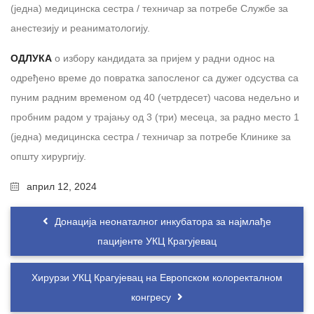
(једна) медицинска сестра / техничар за потребе Службе за
анестезију и реаниматологију.
ОДЛУКА
о избору кандидата за пријем у радни однос на
одређено време до повратка запосленог са дужег одсуства са
пуним радним временом од 40 (четрдесет) часова недељно и
пробним радом у трајању од 3 (три) месеца, за раднo местo 1
(једна) медицинска сестра / техничар за потребе Клинике за
општу хирургију.
април 12, 2024
Донација неонаталног инкубатора за најмлађе
пацијенте УКЦ Крагујевац
Хирурзи УКЦ Крагујевац на Европском колоректалном
конгресу