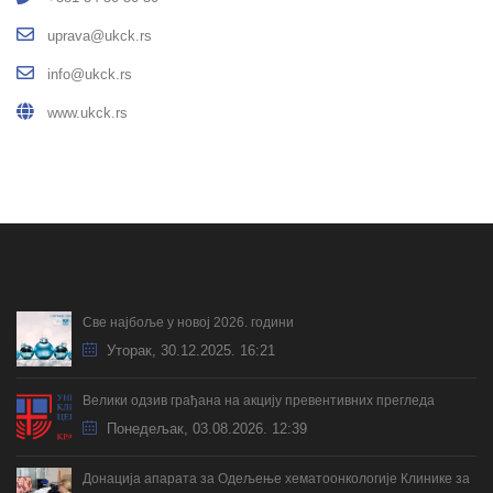
uprava@ukck.rs
info@ukck.rs
www.ukck.rs
Све најбоље у новој 2026. години
Уторак, 30.12.2025. 16:21
Велики одзив грађана на акцију превентивних прегледа
Понедељак, 03.08.2026. 12:39
Донација апарата за Одељење хематоонкологије Клинике за