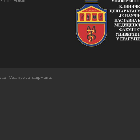
УКЦ Крагујевац
вац. Сва права задржана.