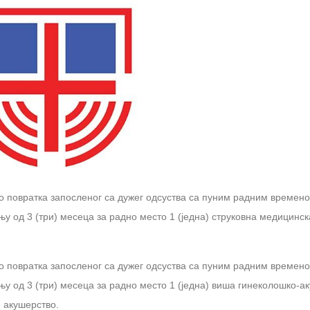
о повратка запосленог са дужег одсуства са пуним радним времено
у од 3 (три) месеца за радно место 1 (једна) струковна медицинск
о повратка запосленог са дужег одсуства са пуним радним времено
у од 3 (три) месеца за радно место 1 (једна) виша гинеколошко-а
и акушерство.