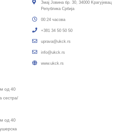
Змај Јовина бр. 30, 34000 Kрагујевац
Република Србија
00:24 часова
+381 34 50 50 50
uprava@ukck.rs
info@ukck.rs
www.ukck.rs
м од 40
а сестра/
м од 40
кушерска