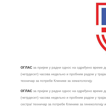
ОГЛАС
за пријем у радни однос на одређено време д
(четрдесет) часова недељно и пробним радом у трајањ
техничар за потребе Клинике за хематологију.
ОГЛАС
за пријем у радни однос на одређено време д
(четрдесет) часова недељно и пробним радом у трајањ
сестра/ техничар за потребе Клинике за гинекологију 