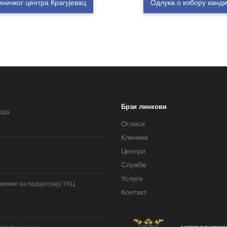
иничког центра Крагујевац
Одлука о избору канд
Брзи линкови
леда
Огласи
Клинике
Центри
Службе
Услуге
инике за педијатрију УКЦ
Контакт