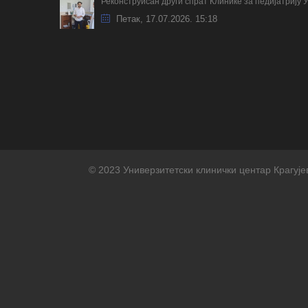
Реконструисан други спрат Клинике за педијатрију 
Петак, 17.07.2026. 15:18
© 2023 Универзитетски клинички центар Крагује