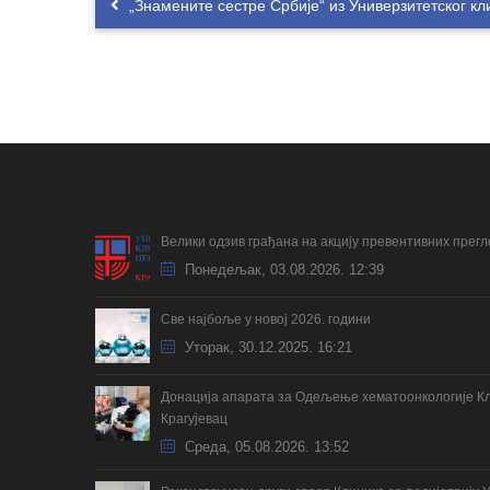
„Знамените сестре Србије“ из Универзитетског кл
Велики одзив грађана на акцију превентивних прег
Понедељак, 03.08.2026. 12:39
Све најбоље у новој 2026. години
Уторак, 30.12.2025. 16:21
Донација апарата за Одељење хематоонкологије Кл
Крагујевац
Cреда, 05.08.2026. 13:52