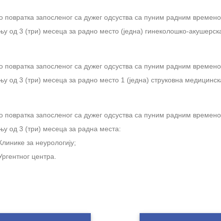
о повратка запосленог са дужег одсуства са пуним радним времено
у од 3 (три) месеца за радно место (једна) гинеколошко-акушерск
о повратка запосленог са дужег одсуства са пуним радним времено
у од 3 (три) месеца за радно место 1 (једна) струковна медицинск
о повратка запосленог са дужег одсуства са пуним радним времено
у од 3 (три) месеца за радна места:
Клинике за неурологију;
Ургентног центра.