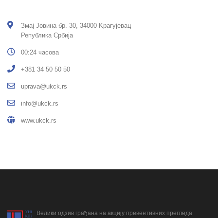
Змај Јовина бр. 30, 34000 Kрагујевац
Република Србија
00:24 часова
+381 34 50 50 50
uprava@ukck.rs
info@ukck.rs
www.ukck.rs
Велики одзив грађана на акцију превентивних прегледа