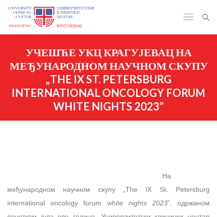
УЧЕШЋЕ УКЦ КРАГУЈЕВАЦ НА
МЕЂУНАРОДНОМ НАУЧНОМ СКУПУ
„THE IX ST. PETERSBURG
INTERNATIONAL ONCOLOGY FORUM
WHITE NIGHTS 2023”
На
међународном научном скупу „The IX St. Petersburg
international oncology forum
white nights 2023
”, одржаном
почетком јула ове године, Универзитетски клинички центар