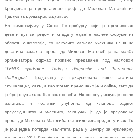
Крагујевац је представљао проф. др Милован Матовић из
Центра за нуклеарну медицину.
На симпозијуму у Санкт Петерсбургу, који је организован
девети пут за редом и спада у највеће научне форуме из
области онкологије, са неколико хиљада учесника из више
десетина земаља, проф. др Милован Матовић је на молбу
организатора одржао позивно предавање под насловом
“
TENIS syndrome: Today’s diagnostic and therapeutic
challenges
”. Предавању је присусвовало више стотина
слушалаца у сали, а као stream преношено је и online, тако да
је број слушалаца био знатно већи. На основу дискусије после
излагања и честитки упућених од чланова радног
председништва и учесника, закључак је да је предавање
проф. др Милована Матовића оставило изванредан утисак. То
је још једна потврда квалитета рада у Центру за нуклеарну
медицину УКЦ Крагујевац и један у низу доприноса наших