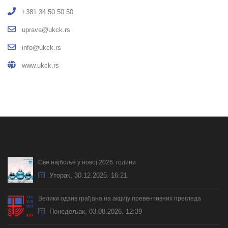
+381 34 50 50 50
uprava@ukck.rs
info@ukck.rs
www.ukck.rs
Све најбоље у новој 2026. години
Уторак, 30.12.2025. 16:21
Велики одзив грађана на акцију превентивних прегледа
Понедељак, 03.08.2026. 12:39