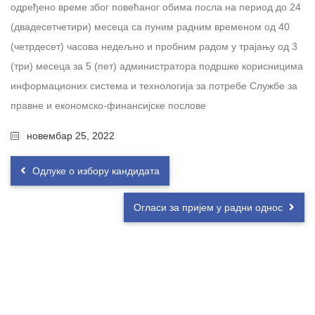
одређено време због повећаног обима посла на период до 24
(двaдесетчетири) месеца са пуним радним временом од 40
(четрдесет) часова недељно и пробним радом у трајању од 3
(три) месеца за 5 (пет) администратора подршке корисницима
информационих система и технологија за потребе Службе за
правне и економско-финансијске послове
новембар 25, 2022
Одлуке о избору кандидата
Огласи за пријем у радни однос