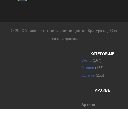
© 2023 Универзитетски клинички центар Крагујевац. Сва
права задржана.
КАТЕГОРИЈЕ
Вести
(167)
Огласи
(155)
Одлуке
(255)
АРХИВЕ
Архиве