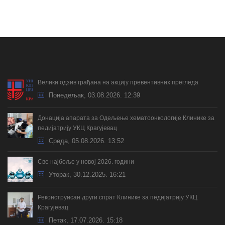
Велики одзив грађана на акцију превентивних прегледа
Понедељак, 03.08.2026. 12:39
Донација апарата за Одељење хематоонкологије Клинике за
педијатрију УКЦ Крагујевац
Cреда, 05.08.2026. 13:52
Све најбоље у новој 2026. години
Уторак, 30.12.2025. 16:21
Реконструисан други спрат Клинике за педијатрију УКЦ
Крагујевац
Петак, 17.07.2026. 15:18