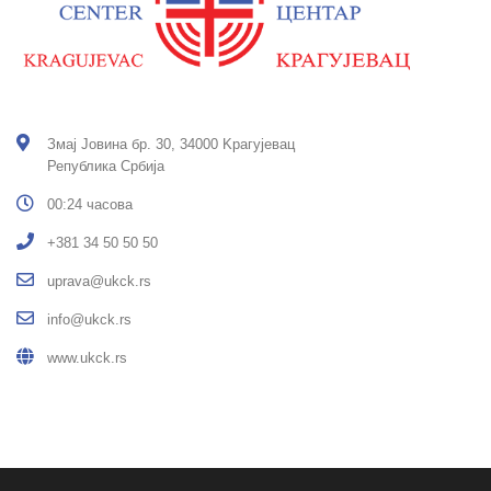
Змај Јовина бр. 30, 34000 Kрагујевац
Република Србија
00:24 часова
+381 34 50 50 50
uprava@ukck.rs
info@ukck.rs
www.ukck.rs