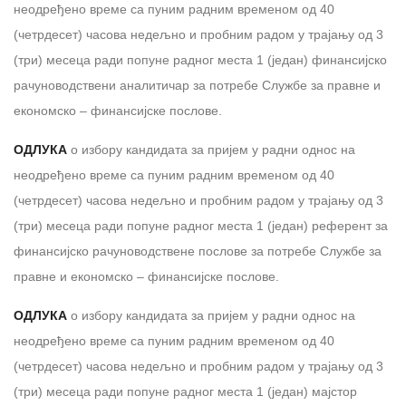
неодређено време са пуним радним временом од 40
(четрдесет) часова недељно и пробним радом у трајању од 3
(три) месеца ради попуне радног места 1 (један) финансијско
рачуноводствени аналитичар за потребе Службе за правне и
економско – финансијске послове.
ОДЛУКА
о избору кандидата за пријем у радни однос на
неодређено време са пуним радним временом од 40
(четрдесет) часова недељно и пробним радом у трајању од 3
(три) месеца ради попуне радног места 1 (један) референт за
финансијско рачуноводствене послове за потребе Службе за
правне и економско – финансијске послове.
ОДЛУКА
о избору кандидата за пријем у радни однос на
неодређено време са пуним радним временом од 40
(четрдесет) часова недељно и пробним радом у трајању од 3
(три) месеца ради попуне радног места 1 (један) мајстор