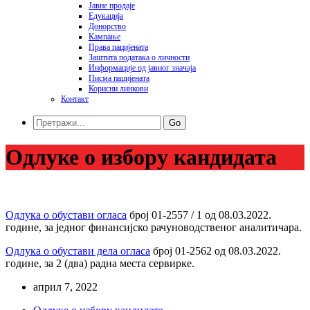
Јавне продаје
Едукација
Донорство
Кампање
Права пацијената
Заштита података o личности
Информације од јавног значаја
Писма пацијената
Корисни линкови
Контакт
Go
Одлуке о избору кандидата
Одлука о обустави огласа
број 01-2557 / 1 од 08.03.2022.
године, за једног финансијско рачуноводственог аналитичара.
Одлука о обустави дела огласа
број 01-2562 од 08.03.2022.
године, за 2 (два) радна места сервирке.
април 7, 2022