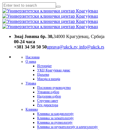
Змај Јовина бр. 30,
34000 Kрагујевац, Србија
00-24 часa
+381 34 50 50 50
uprava@ukck.rs; info@ukck.rs
Насловна
О нама
Историјат
УКЦ Крагујевац данас
Циљеви
Мисија и визија
Управа
Пословно руководство
Управни одбор
Надзорни одбор
Стручни савет
Реч директора
Клинике
Клиника за кардиологију
Клиника за хематологију
Клиника за пулмологију
Клиника за реуматологију и алергологију