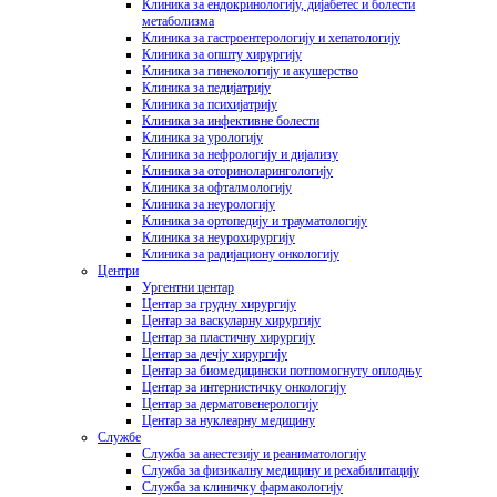
Клиника за ендокринологију, дијабетес и болести
метаболизма
Клиника за гастроентерологију и хепатологију
Клиника за општу хирургију
Клиника за гинекологију и акушерство
Клиника за педијатрију
Клиника за психијатрију
Клиника за инфективне болести
Клиника за урологију
Клиника за нефрологију и дијализу
Клиника за оториноларингологију
Клиника за офталмологију
Клиника за неурологију
Клиника за ортопедију и трауматологију
Клиника за неурохирургију
Клиника за радијациону онкологију
Центри
Ургентни центар
Центар за грудну хирургију
Центар за васкуларну хирургију
Центар за пластичну хирургију
Центар за дечју хирургију
Центар за биомедицински потпомогнуту оплодњу
Центар за интернистичку онкологију
Центар за дерматовенерологију
Центар за нуклеарну медицину
Службе
Служба за анестезију и реаниматологију
Служба за физикалну медицину и рехабилитацију
Служба за клиничку фармакологију