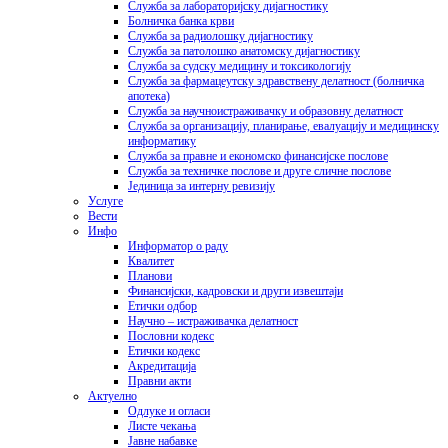
Служба за лабораторијску дијагностику
Болничка банка крви
Служба за радиолошку дијагностику
Служба за патолошко анатомску дијагностику
Служба за судску медицину и токсикологију
Служба за фармацеутску здравствену делатност (болничка
апотека)
Служба за научноистраживачку и образовну делатност
Служба за организацију, планирање, евалуацију и медицинску
информатику
Служба за правне и економско финансијске послове
Служба за техничке послове и друге сличне послове
Јединица за интерну ревизију
Услуге
Вести
Инфо
Информатор о раду
Квалитет
Планови
Финансијски, кадровски и други извештаји
Етички одбор
Научно – истраживачка делатност
Пословни кодекс
Етички кодекс
Акредитација
Правни акти
Актуелно
Одлуке и огласи
Листе чекања
Јавне набавке