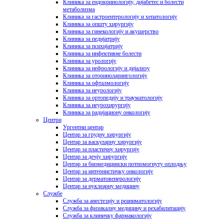
Клиника за ендокринологију, дијабетес и болести
метаболизма
Клиника за гастроентерологију и хепатологију
Клиника за општу хирургију
Клиника за гинекологију и акушерство
Клиника за педијатрију
Клиника за психијатрију
Клиника за инфективне болести
Клиника за урологију
Клиника за нефрологију и дијализу
Клиника за оториноларингологију
Клиника за офталмологију
Клиника за неурологију
Клиника за ортопедију и трауматологију
Клиника за неурохирургију
Клиника за радијациону онкологију
Центри
Ургентни центар
Центар за грудну хирургију
Центар за васкуларну хирургију
Центар за пластичну хирургију
Центар за дечју хирургију
Центар за биомедицински потпомогнуту оплодњу
Центар за интернистичку онкологију
Центар за дерматовенерологију
Центар за нуклеарну медицину
Службе
Служба за анестезију и реаниматологију
Служба за физикалну медицину и рехабилитацију
Служба за клиничку фармакологију