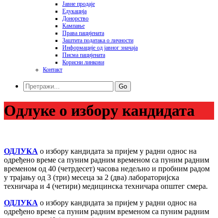
Јавне продаје
Едукација
Донорство
Кампање
Права пацијената
Заштита података o личности
Информације од јавног значаја
Писма пацијената
Корисни линкови
Контакт
Go
Одлуке о избору кандидата
ОДЛУКА
о избору кандидата за пријем у радни однос на
одређено време са пуним радним временом са пуним радним
временом од 40 (четрдесет) часова недељно и пробним радом
у трајању од 3 (три) месеца за 2 (два) лабораторијска
техничара и 4 (четири) медицинска техничара општег смера.
ОДЛУКА
о избору кандидата за пријем у радни однос на
одређено време са пуним радним временом са пуним радним