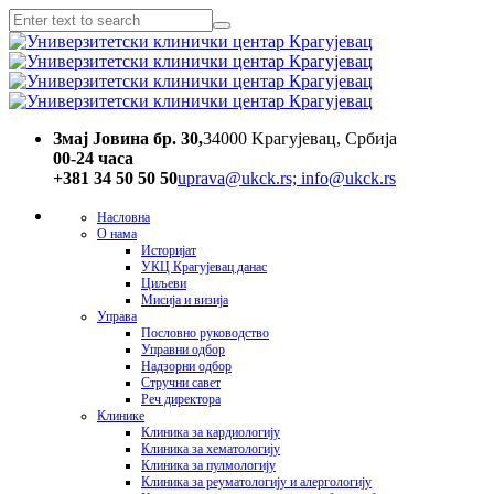
Змај Јовина бр. 30,
34000 Kрагујевац, Србија
00-24 часa
+381 34 50 50 50
uprava@ukck.rs; info@ukck.rs
Насловна
О нама
Историјат
УКЦ Крагујевац данас
Циљеви
Мисија и визија
Управа
Пословно руководство
Управни одбор
Надзорни одбор
Стручни савет
Реч директора
Клинике
Клиника за кардиологију
Клиника за хематологију
Клиника за пулмологију
Клиника за реуматологију и алергологију