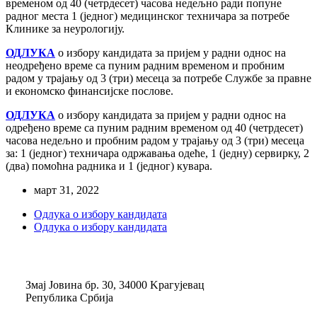
временом од 40 (четрдесет) часова недељно ради попуне
радног места 1 (једног) медицинског техничара за потребе
Клинике за неурологију.
ОДЛУКА
о избору кандидата за пријем у радни однос на
неодређено време са пуним радним временом и пробним
радом у трајању од 3 (три) месеца за потребе Службе за правне
и економско финансијске послове.
ОДЛУКА
о избору кандидата за пријем у радни однос на
одређено време са пуним радним временом од 40 (четрдесет)
часова недељно и пробним радом у трајању од 3 (три) месеца
за: 1 (једног) техничара одржавања одеће, 1 (једну) сервирку, 2
(два) помоћна радника и 1 (једног) кувара.
март 31, 2022
Одлука о избору кандидата
Одлука о избору кандидата
Змај Јовина бр. 30, 34000 Kрагујевац
Република Србија