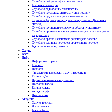
Служба за лабораторијску дијагностику
Болничка банка крви
Служба за радиолошку дијагностику
Служба за патолошко анатомску дијагностику
Служба за судску медицину и токсикологију
Служба за фармацеутску здравствену делатност (болничка
апотека)
Служба за научноистраживачку и образовну делатност
Служба за организацију, планирање, евалуацију и медицинску
информатику
Служба за правне и економско финансијске послове
Служба за техничке послове и друге сличне послове
Јединица за интерну ревизију
Услуге
Вести
Инфо
Информатор о раду
Квалитет
Планови
Финансијски, кадровски и други извештаји
Етички одбор
Научно – истраживачка делатност
Пословни кодекс
Етички кодекс
Акредитација
Правни акти
Актуелно
Одлуке и огласи
Листе чекања
Јавне набавке