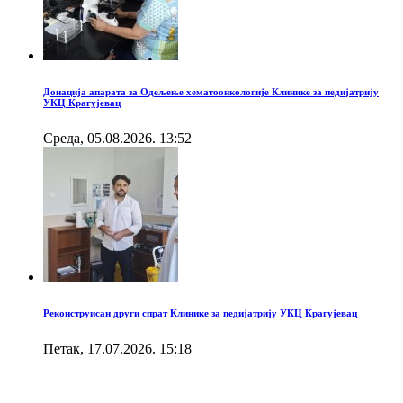
Донација апарата за Одељење хематоонкологије Клинике за педијатрију
УКЦ Крагујевац
Cреда, 05.08.2026. 13:52
Реконструисан други спрат Клинике за педијатрију УКЦ Крагујевац
Петак, 17.07.2026. 15:18
Брзи линкови