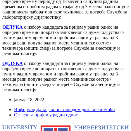
одређено време у периоду од 18 месеци са пуним радним
временом и пробним радом у трајању од 3 месеца ради попуне
радног места лабораторијског техничара за потребе Службе за
лабораторијску дијагностику.
ОДЛУКА
о избору кандидата за пријем у радни однос на
одређено време до повратка запосленог са дужег одсуства са
пуним радним временом и пробним радом у трајању од 3
месеца ради попуне радног места медицинске сестре /
техничара (општи смер) за потребе Службе за анестезију и
реаниматологију.
ОДЛУКА
о избору кандидата за пријем у радни однос на
одређено време до повратка запосленог са дужег одсуства са
пуним радним временом и пробним радом у трајању од 3
месеца ради попуне радног места медицинске сестре /
техничара (општи смер) за потребе Службе за анестезију и
реаниматологију.
јануар 18, 2022
Информација за јавност поводом државне помоћи
Огласи за пријем у радни однос