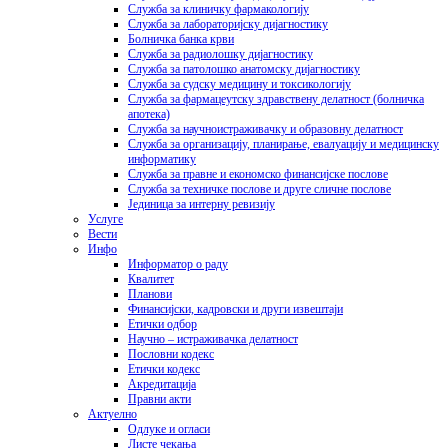
Служба за клиничку фармакологију
Служба за лабораторијску дијагностику
Болничка банка крви
Служба за радиолошку дијагностику
Служба за патолошко анатомску дијагностику
Служба за судску медицину и токсикологију
Служба за фармацеутску здравствену делатност (болничка
апотека)
Служба за научноистраживачку и образовну делатност
Служба за организацију, планирање, евалуацију и медицинску
информатику
Служба за правне и економско финансијске послове
Служба за техничке послове и друге сличне послове
Јединица за интерну ревизију
Услуге
Вести
Инфо
Информатор о раду
Квалитет
Планови
Финансијски, кадровски и други извештаји
Етички одбор
Научно – истраживачка делатност
Пословни кодекс
Етички кодекс
Акредитација
Правни акти
Актуелно
Одлуке и огласи
Листе чекања