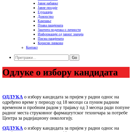
Јавне набавке
Јавне продаје
Едукација
Донорство
Кампање
Права пацијената
Заштита података o личности
Информације од јавног значаја
Писма пацијената
Корисни линкови
Контакт
Go
Одлуке о избору кандидата
ОДЛУКА
о избору кандидата за пријем у радни однос на
одређено време у периоду од 18 месеци са пуним радним
временом и пробним радом у трајању од 3 месеца ради попуне
радног места струковног фармацеутског техничара за потребе
Центра за радијациону онкологију.
ОДЛУКА
о избору кандидата за пријем у радни однос на