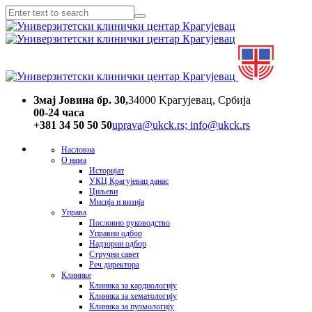
Змај Јовина бр. 30,
34000 Kрагујевац, Србија
00-24 часa
+381 34 50 50 50
uprava@ukck.rs; info@ukck.rs
Насловна
О нама
Историјат
УКЦ Крагујевац данас
Циљеви
Мисија и визија
Управа
Пословно руководство
Управни одбор
Надзорни одбор
Стручни савет
Реч директора
Клинике
Клиника за кардиологију
Клиника за хематологију
Клиника за пулмологију