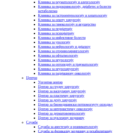
Клиника за реуматологију и алергологију
Клиника за ендокринологију, дијабетес и болести
метаболизма
Клиника за гастроентерологију и хепатологију
Клиника за општу хирургију
Клиника за гинекологију и акушерство
Клиника за педијатрију
Клиника за психијатрију
Клиника за инфективне болести
Клиника за урологију
Клиника за нефрологију и дијализу
Клиника за оториноларингологију
Клиника за офталмологију
Клиника за неурологију
Клиника за ортопедију и трауматологију
Клиника за неурохирургију
Клиника за радијациону онкологију
Центри
Ургентни центар
Центар за грудну хирургију
Центар за васкуларну хирургију
Центар за пластичну хирургију
Центар за дечју хирургију
Центар за биомедицински потпомогнуту оплодњу
Центар за интернистичку онкологију
Центар за дерматовенерологију
Центар за нуклеарну медицину
Службе
Служба за анестезију и реаниматологију
Служба за физикалну медицину и рехабилитацију