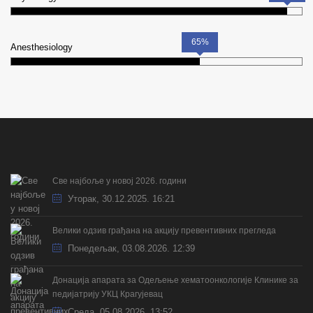
65%
Anesthesiology
Све најбоље у новој 2026. години
Уторак, 30.12.2025. 16:21
Велики одзив грађана на акцију превентивних прегледа
Понедељак, 03.08.2026. 12:39
Донација апарата за Одељење хематоонкологије Клинике за
педијатрију УКЦ Крагујевац
Cреда, 05.08.2026. 13:52