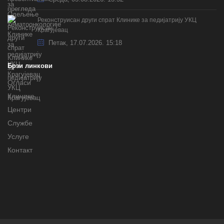
Реконструисан други спрат Клинике за педијатрију УКЦ
Крагујевац
Петак, 17.07.2026. 15:18
Брзи линкови
Огласи
Клинике
Центри
Службе
Услуге
Контакт