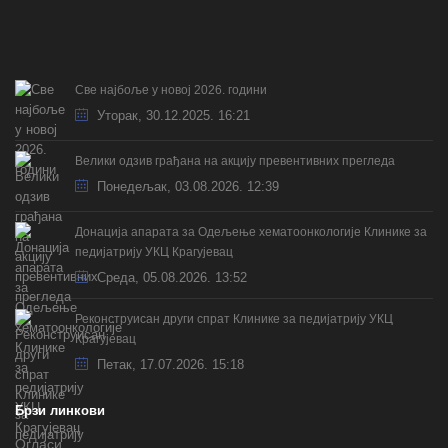
Све најбоље у новој 2026. години
Уторак, 30.12.2025. 16:21
Велики одзив грађана на акцију превентивних прегледа
Понедељак, 03.08.2026. 12:39
Донација апарата за Одељење хематоонкологије Клинике за
педијатрију УКЦ Крагујевац
Cреда, 05.08.2026. 13:52
Реконструисан други спрат Клинике за педијатрију УКЦ
Крагујевац
Петак, 17.07.2026. 15:18
Брзи линкови
Огласи