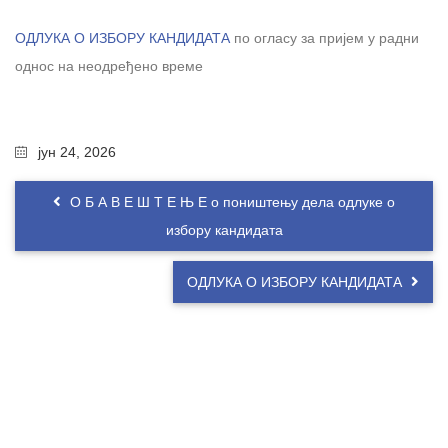
ОДЛУКА О ИЗБОРУ КАНДИДАТА
по огласу за пријем у радни
однос на неодређено време
јун 24, 2026
О Б А В Е Ш Т Е Њ Е о поништењу дела одлуке о
избору кандидата
ОДЛУКА О ИЗБОРУ КАНДИДАТА