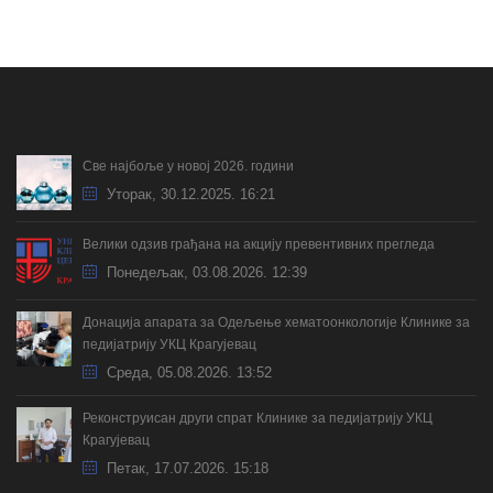
Све најбоље у новој 2026. години
Уторак, 30.12.2025. 16:21
Велики одзив грађана на акцију превентивних прегледа
Понедељак, 03.08.2026. 12:39
Донација апарата за Одељење хематоонкологије Клинике за
педијатрију УКЦ Крагујевац
Cреда, 05.08.2026. 13:52
Реконструисан други спрат Клинике за педијатрију УКЦ
Крагујевац
Петак, 17.07.2026. 15:18