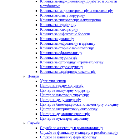
Клиника за ендокринологију, дијабетес и болести
метаболизма
Клиника за гастроентерологију и хепатологију
Клиника за општу хирургију
Клиника за гинекологију и акушерство
Клиника за педијатрију
Клиника за психијатрију
Клиника за инфективне болести
Клиника за урологију
Клиника за нефрологију и дијализу
Клиника за оториноларингологију
Клиника за офталмологију
Клиника за неурологију
Клиника за ортопедију и трауматологију
Клиника за неурохирургију
Клиника за радијациону онкологију
Центри
Ургентни центар
Центар за грудну хирургију
Центар за васкуларну хирургију
Центар за пластичну хирургију
Центар за дечју хирургију
Центар за биомедицински потпомогнуту оплодњу
Центар за интернистичку онкологију
Центар за дерматовенерологију
Центар за нуклеарну медицину
Службе
Служба за анестезију и реаниматологију
Служба за физикалну медицину и рехабилитацију
Служба за клиничку фармакологију