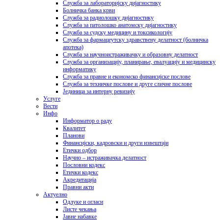
Служба за лабораторијску дијагностику
Болничка банка крви
Служба за радиолошку дијагностику
Служба за патолошко анатомску дијагностику
Служба за судску медицину и токсикологију
Служба за фармацеутску здравствену делатност (болничка
апотека)
Служба за научноистраживачку и образовну делатност
Служба за организацију, планирање, евалуацију и медицинску
информатику
Служба за правне и економско финансијске послове
Служба за техничке послове и друге сличне послове
Јединица за интерну ревизију
Услуге
Вести
Инфо
Информатор о раду
Квалитет
Планови
Финансијски, кадровски и други извештаји
Етички одбор
Научно – истраживачка делатност
Пословни кодекс
Етички кодекс
Акредитација
Правни акти
Актуелно
Одлуке и огласи
Листе чекања
Јавне набавке