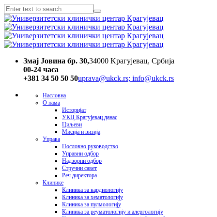
Змај Јовина бр. 30,
34000 Kрагујевац, Србија
00-24 часa
+381 34 50 50 50
uprava@ukck.rs; info@ukck.rs
Насловна
О нама
Историјат
УКЦ Крагујевац данас
Циљеви
Мисија и визија
Управа
Пословно руководство
Управни одбор
Надзорни одбор
Стручни савет
Реч директора
Клинике
Клиника за кардиологију
Клиника за хематологију
Клиника за пулмологију
Клиника за реуматологију и алергологију