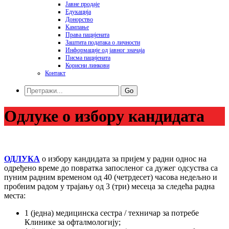
Јавне продаје
Едукација
Донорство
Кампање
Права пацијената
Заштита података o личности
Информације од јавног значаја
Писма пацијената
Корисни линкови
Контакт
Go
Одлуке о избору кандидата
ОДЛУКА
о избору кандидата за пријем у радни однос на
одређено време до повратка запосленог са дужег одсуства са
пуним радним временом од 40 (четрдесет) часова недељно и
пробним радом у трајању од 3 (три) месеца за следећа радна
места:
1 (једна) медицинска сестра / техничар за потребе
Клинике за офталмологију;