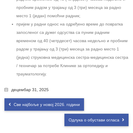
пробним радом у трајању од 3 (три) месеца за радно
место 1 (један) помоћни радник;
пријем у радни однос на одређено време до повратка
запосленог са дужег одсуства са пуним радним
временом од 40 (четрдесет) часова недељно и пробним
радом у трајању од 3 (три) месеца за радно место 1
(једна) струковна медицинска сестра-медицинска сестра
/ техничар за потребе Клинике за ортопедију и
трауматологију.
децембар 31, 2025
Све најбоље у новој 2026. години
Одлука о обустави огласа