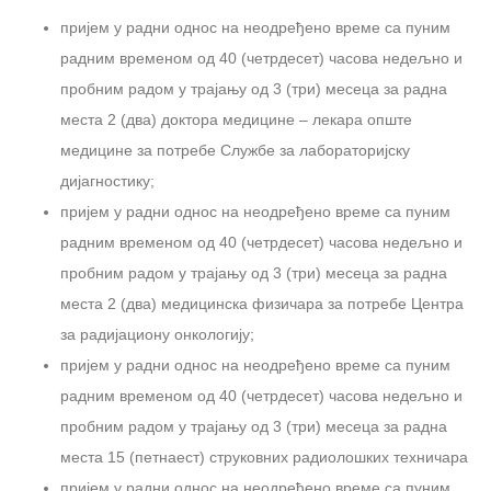
пријем у радни однос на неодређено време са пуним
радним временом од 40 (четрдесет) часова недељно и
пробним радом у трајању од 3 (три) месеца за радна
места 2 (два) доктора медицине – лекара опште
медицине за потребе Службе за лабораторијску
дијагностику;
пријем у радни однос на неодређено време са пуним
радним временом од 40 (четрдесет) часова недељно и
пробним радом у трајању од 3 (три) месеца за радна
места 2 (два) медицинска физичара за потребе Центра
за радијациону онкологију;
пријем у радни однос на неодређено време са пуним
радним временом од 40 (четрдесет) часова недељно и
пробним радом у трајању од 3 (три) месеца за радна
места 15 (петнаест) струковних радиолошких техничара
пријем у радни однос на неодређено време са пуним