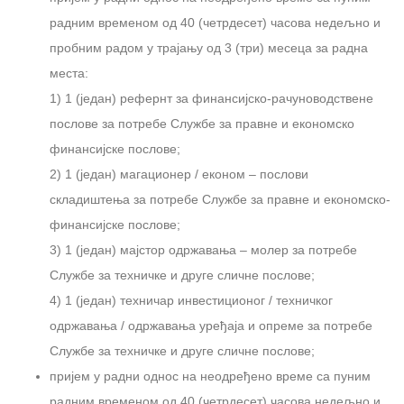
радним временом од 40 (четрдесет) часова недељно и
пробним радом у трајању од 3 (три) месеца за радна
места:
1) 1 (један) рефернт за финансијско-рачуноводствене
послове за потребе Службе за правне и економско
финансијске послове;
2) 1 (један) магационер / економ – послови
складиштења за потребе Службе за правне и економско-
финансијске послове;
3) 1 (један) мајстор одржавања – молер за потребе
Службе за техничке и друге сличне послове;
4) 1 (један) техничар инвестиционог / техничког
одржавања / одржавања уређаја и опреме за потребе
Службе за техничке и друге сличне послове;
пријем у радни однос на неодређено време са пуним
радним временом од 40 (четрдесет) часова недељно и