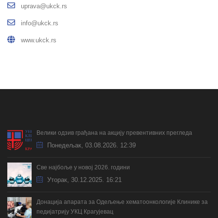
uprava@ukck.rs
info@ukck.rs
www.ukck.rs
Велики одзив грађана на акцију превентивних прегледа
Понедељак, 03.08.2026. 12:39
Све најбоље у новој 2026. години
Уторак, 30.12.2025. 16:21
Донација апарата за Одељење хематоонкологије Клинике за
педијатрију УКЦ Крагујевац