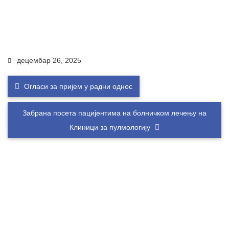
децембар 26, 2025
Огласи за пријем у радни однос
Забрана посета пацијентима на болничком лечењу на
Клиници за пулмологију