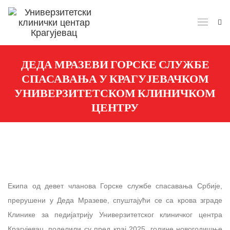
ДЕДА МРАЗЕВИ ГОРСКЕ СЛУЖБЕ
СПАСАВАЊА У КРАГУЈЕВАЧКОМ
УНИВЕРЗИТЕТСКОМ КЛИНИЧКОМ
ЦЕНТРУ
Екипа од девет чланова Горске службе спасавања Србије,
прерушени у Деда Мразеве, спуштајући се са крова зграде
Клинике за педијатрију Универзитетског клиничког центра
Крагујевац, поделили су пред крај 2025. године новогодишње