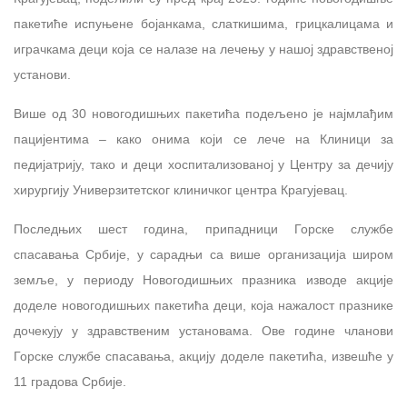
пакетиће испуњене бојанкама, слаткишима, грицкалицама и
играчкама деци која се налазе на лечењу у нашој здравственој
установи.
Више од 30 новогодишњих пакетића подељено је најмлађим
пацијентима – како онима који се лече на Клиници за
педијатрију, тако и деци хоспитализованој у Центру за дечију
хирургију Универзитетског клиничког центра Крагујевац.
Последњих шест година, припадници Горске службе
спасавања Србије, у сарадњи са више организација широм
земље, у периоду Новогодишњих празника изводе акције
доделе новогодишњих пакетића деци, која нажалост празнике
дочекују у здравственим установама. Ове године чланови
Горске службе спасавања, акцију доделе пакетића, извешће у
11 градова Србије.