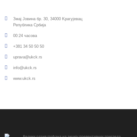
Змај Јовина бр. 30, 34000 Kрагујевац
Република Србија
00:24 часова
+381 34 50 50 50
uprava@ukck.rs
info@ukck.rs
www.ukck.rs
Велики одзив грађана на акцију превентивних прегледа