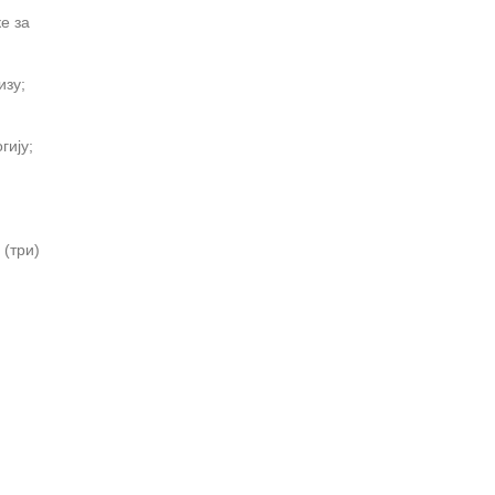
е за
изу;
гију;
 (три)