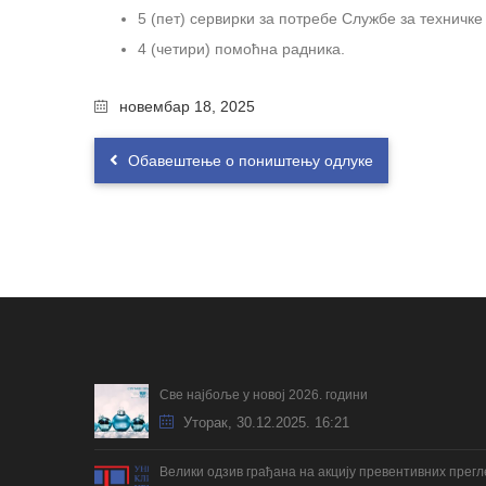
5 (пет) сервирки за потребе Службе за техничке
4 (четири) помоћна радника.
новембар 18, 2025
Обавештење о поништењу одлуке
Све најбоље у новој 2026. години
Уторак, 30.12.2025. 16:21
Велики одзив грађана на акцију превентивних прег