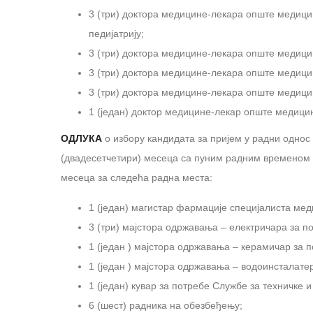
3 (три) доктора медицине-лекара опште медицин
педијатрију;
3 (три) доктора медицине-лекара опште медицин
3 (три) доктора медицине-лекара опште медицин
3 (три) доктора медицине-лекара опште медицин
1 (један) доктор медицине-лекар опште медицин
ОДЛУКА
о избору кандидата за пријем у радни однос
(двадесетчетири) месеца са пуним радним временом о
месеца за следећа радна места:
1 (један) магистар фармације специјалиста мед
3 (три) мајстора одржавања – електричара за п
1 (један ) мајстора одржавања – керамичар за 
1 (један ) мајстора одржавања – водоинсталате
1 (један) кувар за потребе Службе за техничке и
6 (шест) радника на обезбеђењу;