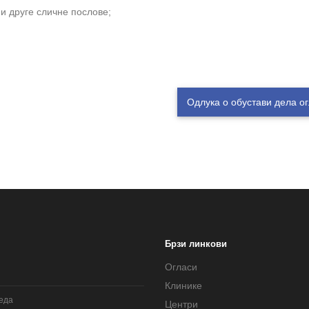
 и друге сличне послове;
Одлука о обустави дела о
Брзи линкови
Огласи
Клинике
леда
Центри