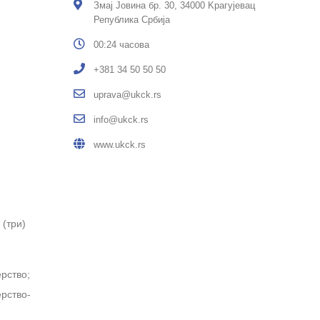
Змај Јовина бр. 30, 34000 Kрагујевац
Република Србија
00:24 часова
+381 34 50 50 50
uprava@ukck.rs
info@ukck.rs
www.ukck.rs
 (три)
ерство;
ерство-