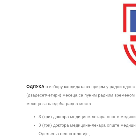
ОДЛУКА
о избору кандидата за пријем у радни однос
(двадесетчетири) месеца са пуним радним временом о
месеца за следећа радна места:
3 (три) доктора медицине-лекара опште медицин
3 (три) доктора медицине-лекара опште медицин
Одељења неонатологије;