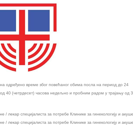
 на одређено време због повећаног обима посла на период до 24
д 40 (четрдесет) часова недељно и пробним радом у трајању од 3
е / лекар специјалиста за потребе Клинике за гинекологију и акуш
е / лекар специјалиста за потребе Клинике за гинекологију и акуш