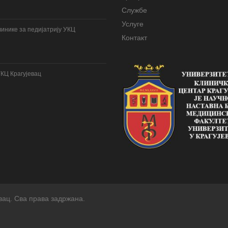
Службе
Услуге
инике за педијатрију УКЦ
Контакт
УКЦ Крагујевац
вац. Сва права задржана.