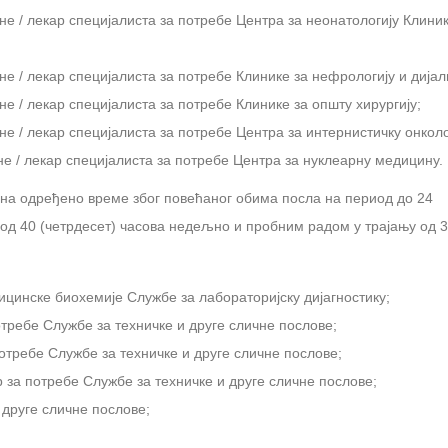
е / лекар специјалиста за потребе Центра за неонатологију Клиник
е / лекар специјалиста за потребе Клинике за нефрологију и дијал
е / лекар специјалиста за потребе Клинике за општу хирургију;
е / лекар специјалиста за потребе Центра за интернистичку онколо
е / лекар специјалиста за потребе Центра за нуклеарну медицину.
 на одређено време због повећаног обима посла на период до 24
д 40 (четрдесет) часова недељно и пробним радом у трајању од 3
ицинске биохемије Службе за лабораторијску дијагностику;
отребе Службе за техничке и друге сличне послове;
потребе Службе за техничке и друге сличне послове;
р за потребе Службе за техничке и друге сличне послове;
 друге сличне послове;