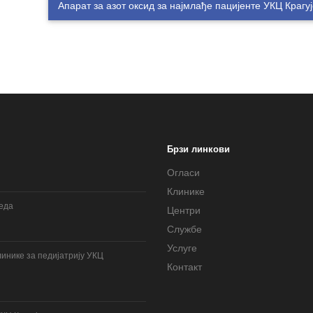
Апарат за азот оксид за најмлађе пацијенте УКЦ Крагу
Брзи линкови
Огласи
Клинике
леда
Центри
Службе
Услуге
инике за педијатрију УКЦ
Контакт