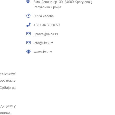
Змај Јовина бр. 30, 34000 Kрагујевац
Република Србија
00:24 часова
+381 34 50 50 50
uprava@ukck.rs
info@ukck.rs
www.ukck.rs
медицину
престижне
Србије за
едицине у
дицине.