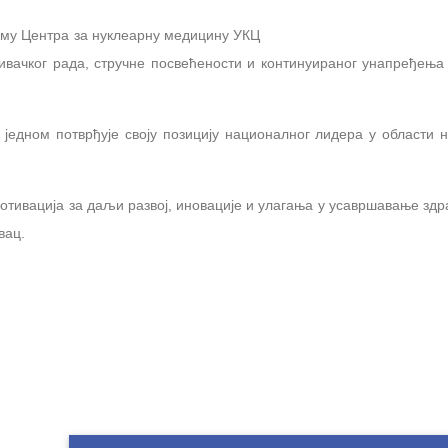
му Центра за нуклеарну медицину УКЦ
живачког рада, стручне посвећености и континуираног унапређења
 једном потврђује своју позицију националног лидера у области 
тивација за даљи развој, иновације и улагања у усавршавање здр
вац.