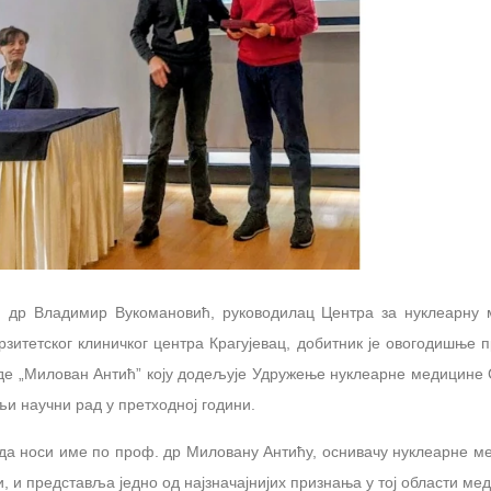
 др Владимир Вукомановић, руководилац Центра за нуклеарну 
рзитетског клиничког центра Крагујевац, добитник је овогодишње 
де „Милован Антић” коју додељује Удружење нуклеарне медицине 
љи научни рад у претходној години.
да носи име по проф. др Миловану Антићу, оснивачу нуклеарне м
и, и представља једно од најзначајнијих признања у тој области ме