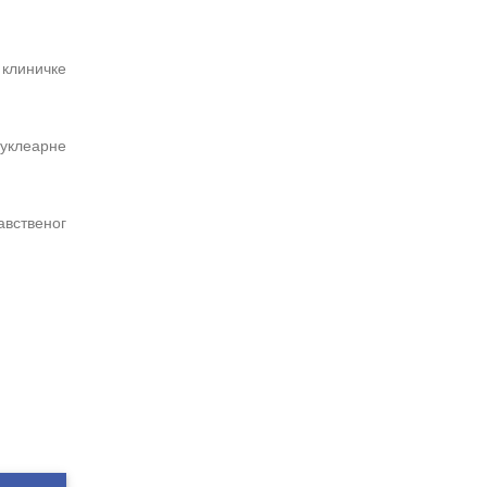
 клиничке
нуклеарне
авственог