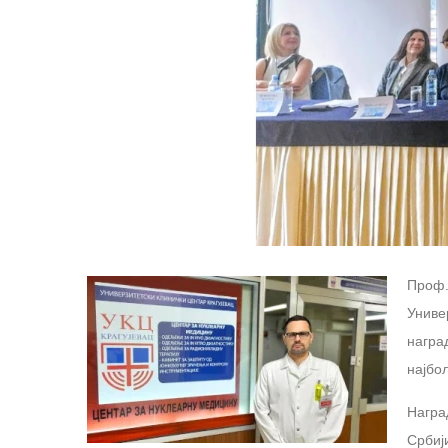
Проф.
Униве
награ
најбо
Награ
Србиј