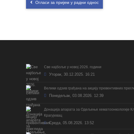
Огласи за пријем у радни однос
Све најбоље у новој 2026. години
Уторак, 30.12.2025. 16:21
Велики одзив грађана на акцију превентивних прег
Понедељак, 03.08.2026. 12:39
Донација апарата за Одељење хематоонкологије Кл
Крагујевац
Cреда, 05.08.2026. 13:52