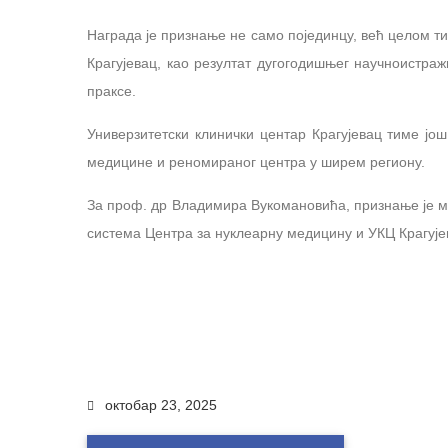
Награда је признање не само појединцу, већ целом
ти
Крагујевац, као резултат дугогодишњег научноистра
праксе.
Универзитетски клинички центар Крагујевац тиме још
медицине и реномираног центра у ширем региону.
За проф. др Владимира Вукомановића, признање је мо
система Центра за нуклеарну медицину и УКЦ Крагује
октобар 23, 2025