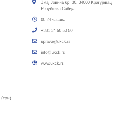
Змај Јовина бр. 30, 34000 Kрагујевац
Република Србија
00:24 часова
+381 34 50 50 50
uprava@ukck.rs
info@ukck.rs
www.ukck.rs
 (три)