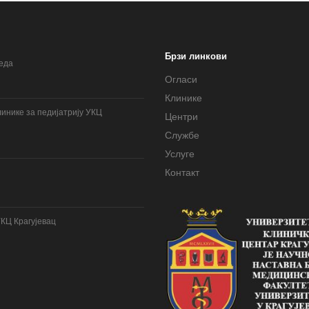
Брзи линкови
леда
Огласи
Клинике
инике за педијатрију УКЦ
Центри
Службе
Услуге
Контакт
УКЦ Крагујевац