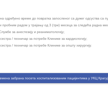
 на одређено време до повратка запосленог са дужег одсуства са п
 пробним радом у трајању од 3 (три) месеца за следећа радна мес
 Службе за анестезију и реаниматологију;
сестра / техничар за потребе Клинике за кардиологију;
сестра / техничар за потребе Клинике за општу хирургију.
емена забрана посета хоспитализованим пацијентима у УКЦ Крагу