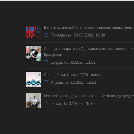
Велики одзив грађана на акцију превентивних прег
Понедељак, 03.08.2026. 12:39
Донација апарата за Одељење хематоонкологије Кл
Крагујевац
Cреда, 05.08.2026. 13:52
Све најбоље у новој 2026. години
Уторак, 30.12.2025. 16:21
Реконструисан други спрат Клинике за педијатрију 
Петак, 17.07.2026. 15:18