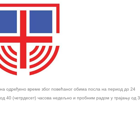
 на одређено време због повећаног обима посла на период до 24
д 40 (четрдесет) часова недељно и пробним радом у трајању од 3