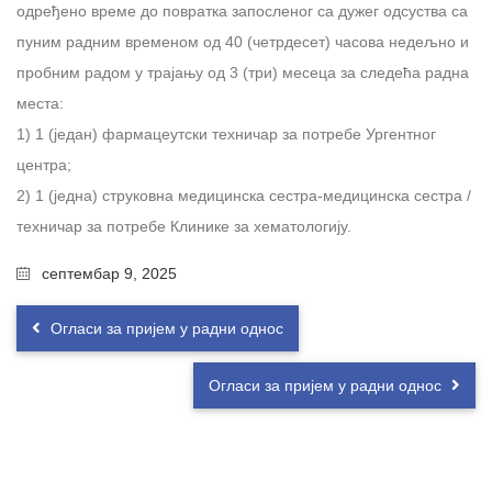
одређено време до повратка запосленог са дужег одсуства са
пуним радним временом од 40 (четрдесет) часова недељно и
пробним радом у трајању од 3 (три) месеца за следећа радна
места:
1) 1 (један) фармацеутски техничар за потребе Ургентног
центра;
2) 1 (једна) струковна медицинска сестра-медицинска сестра /
техничар за потребе Клинике за хематологију.
септембар 9, 2025
Огласи за пријем у радни однос
Огласи за пријем у радни однос