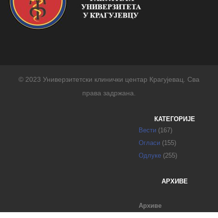
© 2023 Универзитетски клинички центар Крагујевац. Сва
права задржана.
КАТЕГОРИЈЕ
Вести
(167)
Огласи
(155)
Одлуке
(255)
АРХИВЕ
Архиве