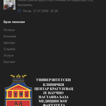
Реконструисан други спрат Клинике за педијатрију УКЦ
Крагујевац
Петак, 17.07.2026. 15:18
Брзи линкови
Огласи
Клинике
Центри
Службе
Услуге
Контакт