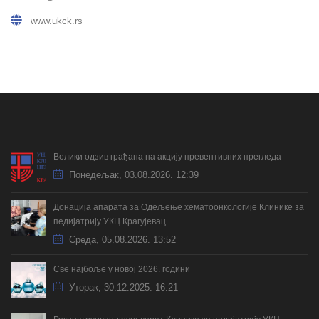
www.ukck.rs
Велики одзив грађана на акцију превентивних прегледа
Понедељак, 03.08.2026. 12:39
Донација апарата за Одељење хематоонкологије Клинике за
педијатрију УКЦ Крагујевац
Cреда, 05.08.2026. 13:52
Све најбоље у новој 2026. години
Уторак, 30.12.2025. 16:21