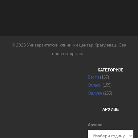
© 2023 Универзитетски клинички центар Крагујевац. Сва
права задржана.
КАТЕГОРИЈЕ
Вести
(167)
Огласи
(155)
Одлуке
(255)
АРХИВЕ
Архиве