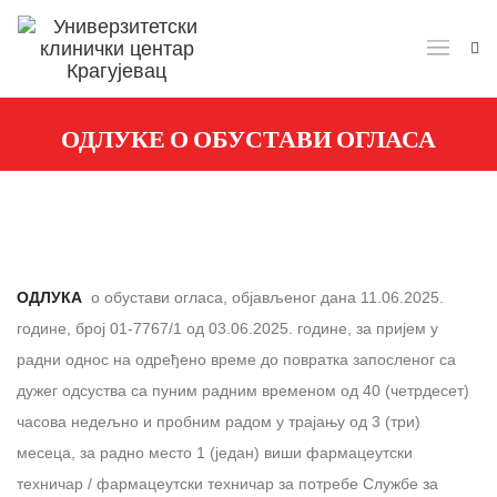
ОДЛУКЕ О ОБУСТАВИ ОГЛАСА
ОДЛУКА
о обустави огласа, објављеног дана 11.06.2025.
године, број 01-7767/1 од 03.06.2025. године, за пријем у
радни однос на одређено време до повратка запосленог са
дужег одсуства са пуним радним временом од 40 (четрдесет)
часова недељно и пробним радом у трајању од 3 (три)
месеца, за радно место 1 (један) виши фармацеутски
техничар / фармацеутски техничар за потребе Службе за