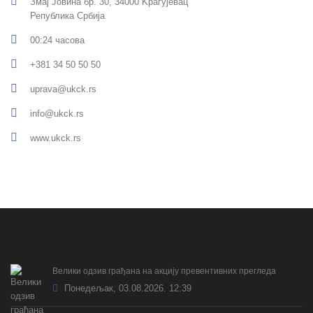
Змај Јовина бр. 30, 34000 Kрагујевац
Република Србија
00:24 часова
+381 34 50 50 50
uprava@ukck.rs
info@ukck.rs
www.ukck.rs
Велики одзив грађана на акцију превентивних прегледа
Понедељак, 03.08.2026. 12:39