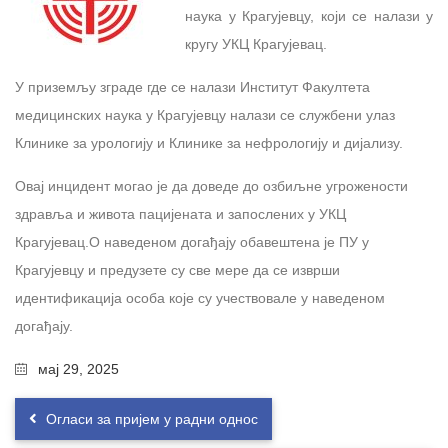
наука у Крагујевцу, који се налази у
кругу УКЦ Крагујевац.
У приземљу зграде где се налази Институт Факултета
медицинских наука у Крагујевцу налази се службени улаз
Клинике за урологију и Клинике за нефрологију и дијализу.
Овај инцидент могао је да доведе до озбиљне угрожености
здравља и живота пацијената и запослених у УКЦ
Крагујевац.О наведеном догађају обавештена је ПУ у
Крагујевцу и предузете су све мере да се изврши
идентификација особа које су учествовале у наведеном
догађају.
мај 29, 2025
Огласи за пријем у радни однос