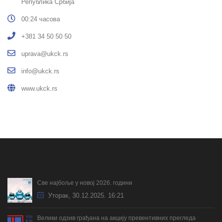
Република Србија
00:24 часова
+381 34 50 50 50
uprava@ukck.rs
info@ukck.rs
www.ukck.rs
Све најбоље у новој 2026. години
Уторак, 30.12.2025. 16:21
Велики одзив грађана на акцију превентивних прегледа