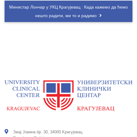
Министар Лончар у УКЦ Крагујевац : Када кажемо да ћемо
нешто радити, ми то и радимо
Змај Јовина бр. 30, 34000 Kрагујевац