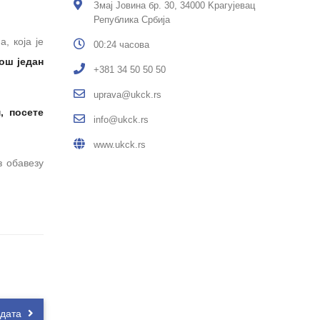
Змај Јовина бр. 30, 34000 Kрагујевац
Република Србија
, која је
00:24 часова
ош један
+381 34 50 50 50
uprava@ukck.rs
, посете
info@ukck.rs
www.ukck.rs
з обавезу
идата