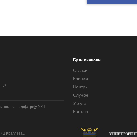
Брзи линкови
Огласи
Клинике
леда
Центри
Службе
Услуге
инике за педијатрију УКЦ
Контакт
УКЦ Крагујевац