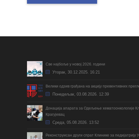
Све најбоље у новој 2026. години
Уторак, 30.12.2025. 16:21
Велики одзив грађана на акцију превентивних прег
Понедељак, 03.08.2026. 12:39
Донација апарата за Одељење хематоонкологије Кл
Крагујевац
Cреда, 05.08.2026. 13:52
Реконструисан други спрат Клинике за педијатрију 