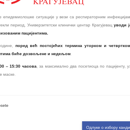
е епидемиолошке ситуације у вези са респираторним инфекцијама
екли период, Универзитетски клинички центар Крагујевац
уводи ј
лизованим пацијентима.
године,
поред већ постојећих термина уторком и четвртком
нтима биће дозвољене и недељом
.
00 – 15:30 часова
, за максимално два посетиоца по пацијенту, у
е маске.
osete
Одлуке о избору канд