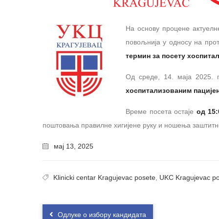
На основу процене актуелн
повољнија у односу на прот
термин за посету хоспита
Од среде, 14. маја 2025. 
хоспитализованим пације
Време посета остаје
од 15:
поштовања правилне хигијене руку и ношења заштитн
мај 13, 2025
Klinicki centar Kragujevac posete
,
UKC Kragujevac p
Одлуке о избору кандидата