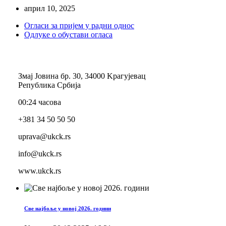
април 10, 2025
Огласи за пријем у радни однос
Одлуке о обустави огласа
Змај Јовина бр. 30, 34000 Kрагујевац
Република Србија
00:24 часова
+381 34 50 50 50
uprava@ukck.rs
info@ukck.rs
www.ukck.rs
Све најбоље у новој 2026. години