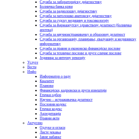
Служба за лабораторијску дијагностику
Болничка банка крви
Служба за радиолошку дијагностику
Служба за патолошко анатомску дијагностику
Служба за судску медицину и токсикологију
Служба за фармацеутску здравствену делатност (болничка
апотека)
Служба за научноистраживачку и образовну делатност
Служба за организацију, планирање, евалуацију и медицинску
информатику
Служба за правне и економско финансијске послове
Служба за техничке послове и друге сличне послове
Јединица за интерну ревизију
Услуге
Вести
Инфо
Информатор о раду
Квалитет
Планови
Финансијски, кадровски и други извештаји
Етички одбор
Научно – истраживачка делатност
Пословни кодекс
Етички кодекс
Акредитација
Правни акти
Актуелно
Одлуке и огласи
Листе чекања
Јавне набавке