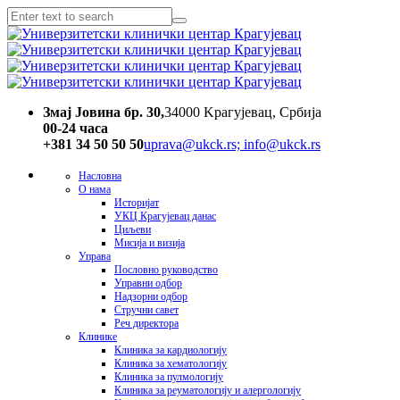
Змај Јовина бр. 30,
34000 Kрагујевац, Србија
00-24 часa
+381 34 50 50 50
uprava@ukck.rs; info@ukck.rs
Насловна
О нама
Историјат
УКЦ Крагујевац данас
Циљеви
Мисија и визија
Управа
Пословно руководство
Управни одбор
Надзорни одбор
Стручни савет
Реч директора
Клинике
Клиника за кардиологију
Клиника за хематологију
Клиника за пулмологију
Клиника за реуматологију и алергологију