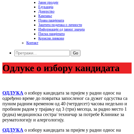
Јавне продаје
Едукација
Донорство
Кампање
Права пацијената
Заштита података o личности
Информације од јавног значаја
Писма пацијената
Корисни линкови
Контакт
Go
Одлуке о избору кандидата
ОДЛУКА
о избору кандидата за пријем у радни однос на
одређено време до повратка запосленог са дужег одсуства са
пуним радним временом од 40 (четрдесет) часова недељно и
пробним радом у трајању од 3 (три) месеца, за радно место 1
(једна) медицинска сестра/ техничар за потребе Клинике за
реуматологију и алергологију.
ОДЛУКА
о избору кандидата за пријем у радни однос на