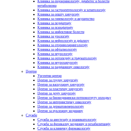
Клиника за ендокринологију, дијабетес и болести
метаболизма
Клиника за гастроентерологију и хепатологију
Клиника за општу хирургију
Клиника за гинекологију и акушерство
Клиника за педијатрију
Клиника за психијатрију
Клиника за инфективне болести
Клиника за урологију
Клиника за нефрологију и дијализу
Клиника за оториноларингологију
Клиника за офталмологију
Клиника за неурологију
Клиника за ортопедију и трауматологију
Клиника за неурохирургију
Клиника за радијациону онкологију
Центри
Ургентни центар
Центар за грудну хирургију
Центар за васкуларну хирургију
Центар за пластичну хирургију
Центар за дечју хирургију
Центар за биомедицински потпомогнуту оплодњу
Центар за интернистичку онкологију
Центар за дерматовенерологију
Центар за нуклеарну медицину
Службе
Служба за анестезију и реаниматологију
Служба за физикалну медицину и рехабилитацију
Служба за клиничку фармакологију