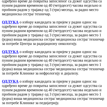
одређено време до повратка запосленог са дужег одсуства са
пуним радним временом од 40 (четрдесет) часова недељно и
пробним радом у трајању од 3 (три) месеца, за радно место
медицинска сестра/ техничар.
ОДЛУКА
о избору кандидата за пријем у радни однос на
одређено време до повратка запосленог са дужег одсуства са
пуним радним временом од 40 (четрдесет) часова недељно и
пробним радом у трајању од 3 (три) месеца, за радно место 1
(једна) виша медицинска сестра/ медицинска сестра/ техничар
за потребе Центра за радијациону онкологију.
ОДЛУКА
о избору кандидата за пријем у радни однос на
одређено време до повратка запосленог са дужег одсуства са
пуним радним временом од 40 (четрдесет) часова недељно и
пробним радом у трајању од 3 (три) месеца, за радно место 1
(једна) виша медицинска сестра/ медицинска сестра/ техничар
за потребе Клинике за нефрологију и дијализу.
ОДЛУКА
о избору кандидата за пријем у радни однос на
одређено време до повратка запосленог са дужег одсуства са
пуним радним временом од 40 (четрдесет) часова недељно и
пробним радом у трајању од 3 (три) месеца, за радно место 1
(једна) виша медицинска сестра/ медицинска сестра/ техничар
за потребе Клинике за педијатрију.