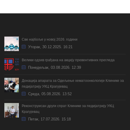
Све најбоље у новој 2026. години
Уторак, 30.12.2025. 16:21
Велики одзив грађана на акцију превентивних прегледа
Понедељак, 03.08.2026. 12:39
Донација апарата за Одељење хематоонкологије Клинике за
педијатрију УКЦ Крагујевац
Cреда, 05.08.2026. 13:52
Реконструисан други спрат Клинике за педијатрију УКЦ
Крагујевац
Петак, 17.07.2026. 15:18