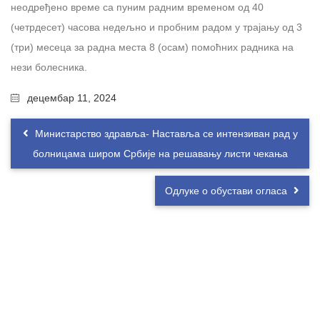
неодређено време са пуним радним временом од 40
(четрдесет) часова недељно и пробним радом у трајању од 3
(три) месеца за радна места 8 (осам) помоћних радника на
нези болесника.
децембар 11, 2024
Министарство здравља- Наставља се интензиван рад у
болницама широм Србије на решавању листи чекања
Одлуке о обустави огласа