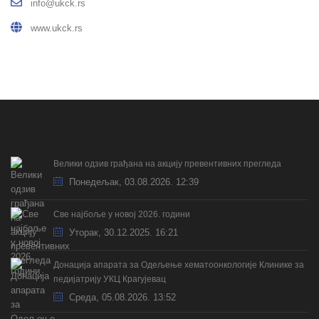
info@ukck.rs
www.ukck.rs
Велики одзив грађана на акцију превентивних прегледа
Понедељак, 03.08.2026. 12:39
Све најбоље у новој 2026. години
Уторак, 30.12.2025. 16:21
Донација апарата за Одељење хематоонкологије Клинике за
педијатрију УКЦ Крагујевац
Cреда, 05.08.2026. 13:52