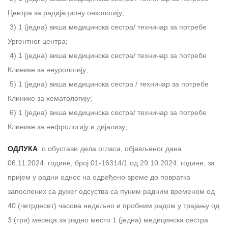
Центра за радијациону онкологију;
3) 1 (једна) вишa медицинскa сестрa/ техничар за потребе
Ургентног центра;
4) 1 (једна) виша медицинска сестра/ техничар за потребе
Клинике за неурологију;
5) 1 (једна) виша медицинска сестра / техничар за потребе
Клинике за хематологију;
6) 1 (једна) виша медицинска сестра/ техничар за потребе
Клинике за нефрологију и дијализу;
ОДЛУКА
о обустави дела огласа, објављеног дана
06.11.2024. године, број 01-16314/1 од 29.10.2024. године, за
пријем у радни однос на одређено време до повратка
запослених са дужег одсуства са пуним радним временом од
40 (четрдесет) часова недељно и пробним радом у трајању од
3 (три) месеца за радно место 1 (једна) медицинска сестра