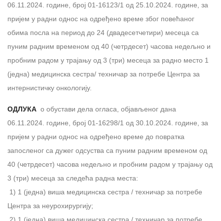
06.11.2024. године, број 01-16123/1 од 25.10.2024. године, за
пријем у радни однос на одређено време због повећаног
обима посла на период до 24 (двадесетчетири) месеца са
пуним радним временом од 40 (четрдесет) часова недељно и
пробним радом у трајању од 3 (три) месеца за радно место 1
(једна) медицинска сестра/ техничар за потребе Центра за
интернистичку онкологију.
ОДЛУКА
о обустави дела огласа, објављеног дана
06.11.2024. године, број 01-16298/1 од 30.10.2024. године, за
пријем у радни однос на одређено време до повратка
запосленог са дужег одсуства са пуним радним временом од
40 (четрдесет) часова недељно и пробним радом у трајању од
3 (три) месеца за следећа радна места:
1) 1 (једна) виша медицинска сестра / техничар за потребе
Центра за неурохирургију;
2) 1 (једна) виша медицинска сестра / техничар за потребе