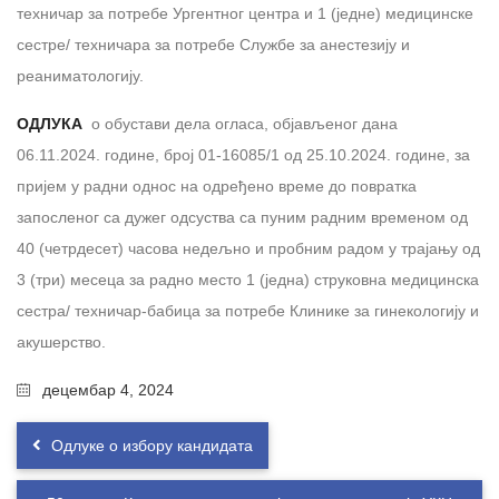
техничар за потребе Ургентног центра и 1 (једне) медицинске
сестре/ техничара за потребе Службе за анестезију и
реаниматологију.
ОДЛУКА
о обустави дела огласа, објављеног дана
06.11.2024. године, број 01-16085/1 од 25.10.2024. године, за
пријем у радни однос на одређено време до повратка
запосленог са дужег одсуства са пуним радним временом од
40 (четрдесет) часова недељно и пробним радом у трајању од
3 (три) месеца за радно место 1 (једна) струковна медицинска
сестра/ техничар-бабица за потребе Клинике за гинекологију и
акушерство.
децембар 4, 2024
Одлуке о избору кандидата