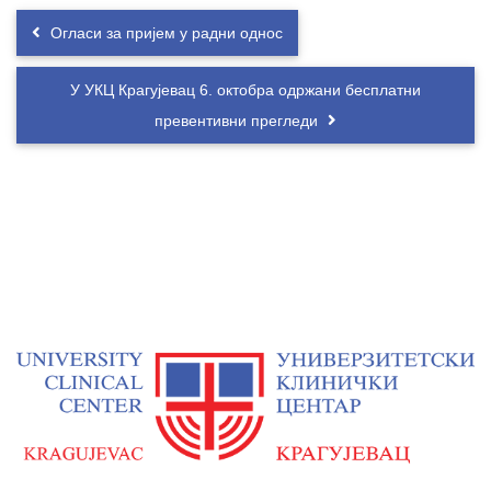
Огласи за пријем у радни однос
У УКЦ Крагујевац 6. октобра одржани бесплатни
превентивни прегледи