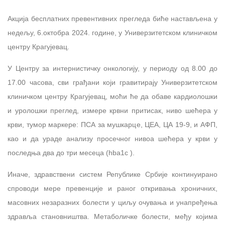
Акција бесплатних превентивних прегледа биће настављена у
недељу, 6.октобра 2024. године, у Универзитетском клиничком
центру Крагујевац.
У Центру за интернистичку онкологију, у периоду од 8.00 до
17.00 часова, сви грађани који гравитирају Универзитетском
клиничком центру Крагујевац, моћи ће да обаве кардиолошки
и уролошки преглед, измере крвни притисак, ниво шећера у
крви, тумор маркере: ПСА за мушкарце, ЦЕА, ЦА 19-9, и АФП,
као и да ураде анализу просечног нивоа шећера у крви у
последња два до три месеца (hba1c ).
Иначе, здравствени систем Републике Србије континуирано
спроводи мере превенције и раног откривања хроничних,
масовних незаразних болести у циљу очувања и унапређења
здравља становништва. Метаболичке болести, међу којима