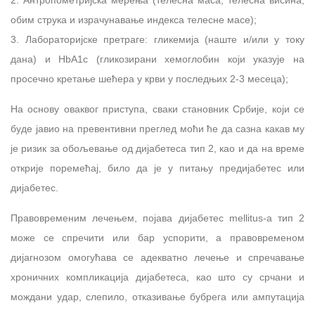
2. Антропометријска мерења (телесна маса, телесна висина,
обим струка и израчунавање индекса телесне масе);
3. Лабораторијске претраге: гликемија (наште и/или у току
дана) и HbA1c (гликозирани хемоглобин који указује на
просечно кретање шећера у крви у последњих 2-3 месеца);
На основу оваквог приступа, сваки становник Србије, који се
буде јавио на превентивни преглед моћи ће да сазна какав му
је ризик за обољевање од дијабетеса тип 2, као и да на време
открије поремећај, било да је у питању предијабетес или
дијабетес.
Правовременим лечењем, појава диjабетес mellitus-a тип 2
може се спречити или бар успорити, а правовременом
дијагнозом омогућава се адекватно лечење и спречавање
хроничних компликација дијабетеса, као што су срчани и
мождани удар, слепило, отказивање бубрега или ампутација