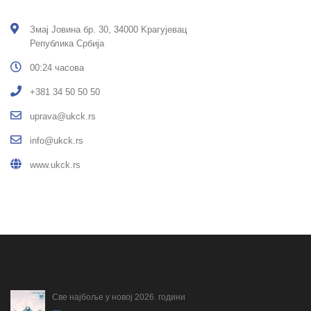
Змај Јовина бр. 30, 34000 Kрагујевац
Република Србија
00:24 часова
+381 34 50 50 50
uprava@ukck.rs
info@ukck.rs
www.ukck.rs
Све најбоље у новој 2026. години