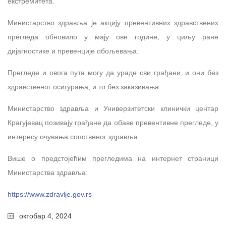
екстремитета.
Министарство здравља је акцију превентивних здравствених
прегледа обновило у мају ове године, у циљу ране
дијагностике и превенције обољевања.
Прегледе и овога пута могу да ураде сви грађани, и они без
здравственог осигурања, и то без заказивања.
Министарство здравља и Универзитетски клинички центар
Крагујевац позивају грађане да обаве превентивне прегледе, у
интересу очувања сопственог здравља.
Више о предстојећим прегледима на интернет страници
Министарства здравља:
https://www.zdravlje.gov.rs
октобар 4, 2024