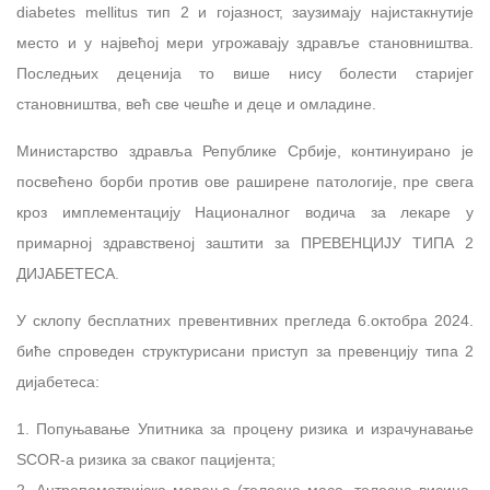
diabetes mellitus тип 2 и гојазност, заузимају најистакнутије
место и у највећој мери угрожавају здравље становништва.
Последњих деценија то више нису болести старијег
становништва, већ све чешће и деце и омладине.
Министарство здравља Републике Србије, континуирано је
посвећено борби против ове раширене патологије, пре свега
кроз имплементацију Националног водича за лекаре у
примарној здравственој заштити за ПРЕВЕНЦИЈУ ТИПА 2
ДИЈАБЕТЕСА.
У склопу бесплатних превентивних прегледа 6.октобра 2024.
биће спроведен структурисани приступ за превенцију типа 2
дијабетеса:
1. Попуњавање Упитника за процену ризика и израчунавање
SCOR-а ризика за сваког пацијента;