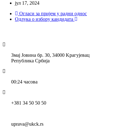
јул 17, 2024
Огласи за пријем у радни однос
Одлука о избору кандидата
Змај Јовина бр. 30, 34000 Kрагујевац
Република Србија
00:24 часова
+381 34 50 50 50
uprava@ukck.rs