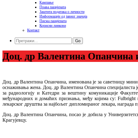
Кампање
Права пацијената
Заштита података o личности
Информације од јавног значаја
Писма пацијената
Корисни линкови
Контакт
Go
Доц. др Валентина Опанчина 
Доц. др Валентина Опанчина, именована је за саветницу мини
оснаживања жена. Доц. др Валентина Опанчина специјалиста је
за радиологију и Катедри за вештину комуникације Факулт
међународних и домаћих признања, међу којима су: Fulbright
лекарског друштва за најбољег дипломираног лекара, награда п
Доц. др Валентина Опанчина, посао је добила у Универзитет
Крагујевцу.