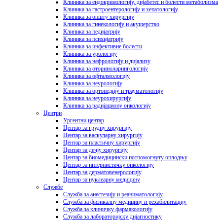
Клиника за ендокринологију, дијабетес и болести метаболизма
Клиника за гастроентерологију и хепатологију
Клиника за општу хирургију
Клиника за гинекологију и акушерство
Клиника за педијатрију
Клиника за психијатрију
Клиника за инфективне болести
Клиника за урологију
Клиника за нефрологију и дијализу
Клиника за оториноларингологију
Клиника за офталмологију
Клиника за неурологију
Клиника за ортопедију и трауматологију
Клиника за неурохирургију
Клиника за радијациону онкологију
Центри
Ургентни центар
Центар за грудну хирургију
Центар за васкуларну хирургију
Центар за пластичну хирургију
Центар за дечју хирургију
Центар за биомедицински потпомогнуту оплодњу
Центар за интернистичку онкологију
Центар за дерматовенерологију
Центар за нуклеарну медицину
Службе
Служба за анестезију и реаниматологију
Служба за физикалну медицину и рехабилитацију
Служба за клиничку фармакологију
Служба за лабораторијску дијагностику