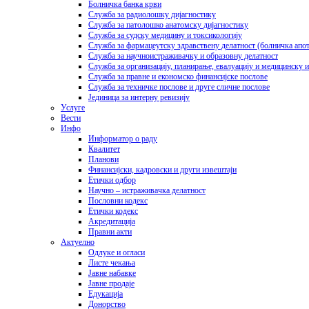
Болничка банка крви
Служба за радиолошку дијагностику
Служба за патолошко анатомску дијагностику
Служба за судску медицину и токсикологију
Служба за фармацеутску здравствену делатност (болничка апот
Служба за научноистраживачку и образовну делатност
Служба за организацију, планирање, евалуацију и медицинску
Служба за правне и економско финансијске послове
Служба за техничке послове и друге сличне послове
Јединица за интерну ревизију
Услуге
Вести
Инфо
Информатор о раду
Квалитет
Планови
Финансијски, кадровски и други извештаји
Етички одбор
Научно – истраживачка делатност
Пословни кодекс
Етички кодекс
Акредитација
Правни акти
Актуелно
Одлуке и огласи
Листе чекања
Јавне набавке
Јавне продаје
Едукација
Донорство