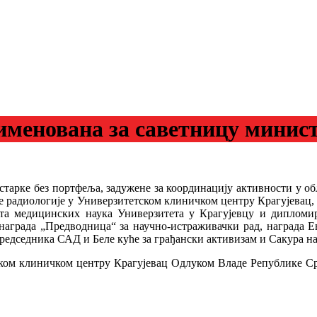
именована за саветницу минист
старке без портфеља, задужене за координацију активности у о
 радиологије у Универзитетском клиничком центру Крагујевац, 
ета медицинских наука Универзитета у Крагујевцу и дипломир
 награда „Предводница“ за научно-истраживачки рад, награда 
редседника САД и Беле куће за грађански активизам и Сакура наг
ском клиничком центру Крагујевац Одлуком Владе Републике Ср