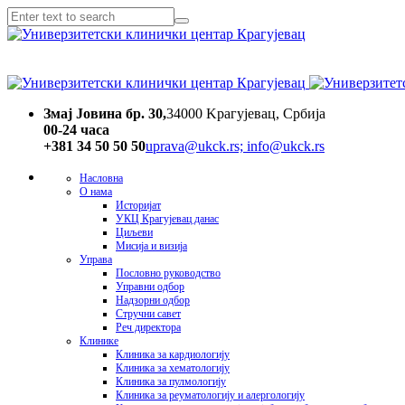
Змај Јовина бр. 30,
34000 Kрагујевац, Србија
00-24 часa
+381 34 50 50 50
uprava@ukck.rs; info@ukck.rs
Насловна
О нама
Историјат
УКЦ Крагујевац данас
Циљеви
Мисија и визија
Управа
Пословно руководство
Управни одбор
Надзорни одбор
Стручни савет
Реч директора
Клинике
Клиника за кардиологију
Клиника за хематологију
Клиника за пулмологију
Клиника за реуматологију и алергологију