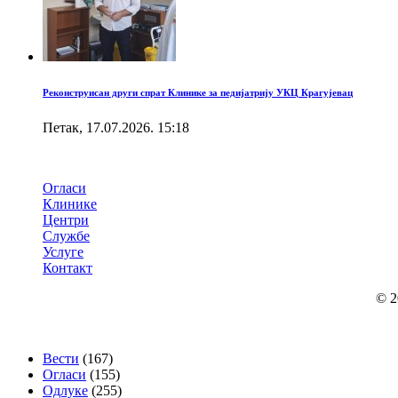
Реконструисан други спрат Клинике за педијатрију УКЦ Крагујевац
Петак, 17.07.2026. 15:18
Брзи линкови
Огласи
Клинике
Центри
Службе
Услуге
Контакт
© 2
Категорије
Вести
(167)
Огласи
(155)
Одлуке
(255)