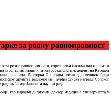
арке за родну равноправност
бласти родне равноправности, спречавања насиља над женама и
на субспецијализацији из неурорадиологије, доцент на Катедри
ана правница. Докторка Опанчина носилац је великог броја
Европског друштва радиологије, Ђурђевданска награда Српског
рада амбасаде Јапана за научни рад.
бије, као најбољи дипломац, доктор медицине Универзитета у