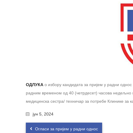
ОДЛУКА
о избору кандидата за пријем у радни однос
радним временом од 40 (четрдесет) часова недељно и 
медицинска сестра/ техничар за потребе Клинике за к
јун 5, 2024
Огласи за пријем у радни однос