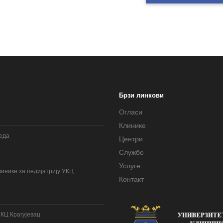
Брзи линкови
Огласи
Клинике
леда
Центри
Службе
Услуге
инике за педијатрију УКЦ
Контакт
УКЦ Крагујевац