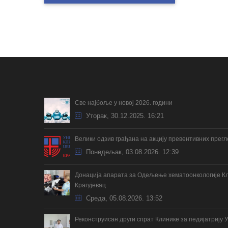
Све најбоље у новој 2026. години
Уторак, 30.12.2025. 16:21
Велики одзив грађана на акцију превентивних прег
Понедељак, 03.08.2026. 12:39
Донација апарата за Одељење хематоонкологије Кл
Крагујевац
Cреда, 05.08.2026. 13:52
Реконструисан други спрат Клинике за педијатрију 