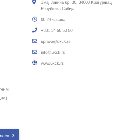
Змај Јовина бр. 30, 34000 Kрагујевац
Република Србија
00:24 часова
+381 34 50 50 50
uprava@ukck.rs
info@ukck.rs
www.ukck.rs
уним
дна)
гласа