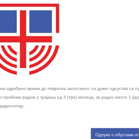
 на одређено време до повратка запосленог са дужег одсуства са п
пробним радом у трајању од 3 (три) месеца, за раднo местo 1 (је
ардиологију.
Одлуке о обустави о