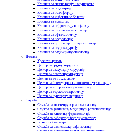
Клиника за гинекологију и акушерство
Клиника за педијатрију
Клиника за психијатрију
Клиника за инфективне болести
Клиника за урологију
Клиника за нефрологију и дијализу
Клиника за оториноларингологију
Клиника за офталмологију
Клиника за неурологију
Клиника за ортопедију и трауматологију
Клиника за неурохирургију
Клиника за радијациону онкологију
Центри
Ургентни центар
Центар за грудну хирургију
Центар за васкуларну хирургију
Центар за пластичну хирургију
Центар за дечју хирургију
Центар за биомедицински потпомогнуту оплодњу
Центар за интернистичку онкологију
Центар за дерматовенерологију
Центар за нуклеарну медицину
Службе
Служба за анестезију и реаниматологију
Служба за физикалну медицину и рехабилитацију
Служба за клиничку фармакологију
Служба за лабораторијску дијагностику
Болничка банка крви
Служба за радиолошку дијагностику