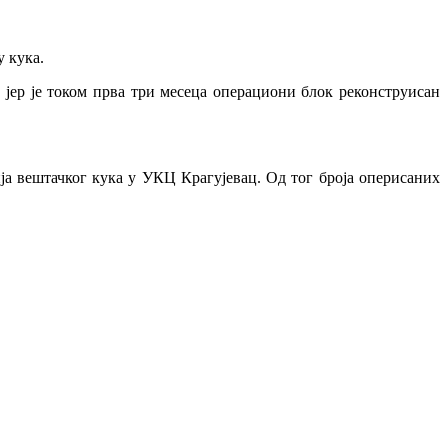
у кука.
, јер је током прва три месеца операциони блок реконструисан
ција вештачког кука у УКЦ Крагујевац. Од тог броја оперисаних