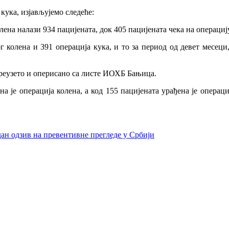
кука, изјављујемо следеће:
ена налази 934 пацијената, док 405 пацијената чека на операциј
 колена и 391 операција кука, и то за период од девет месеци
преузето и оперисано са листе ИОХБ Бањица.
ена је операција колена, a код 155 пацијената урађена је опера
ан одзив на превентивне прегледе у Србији