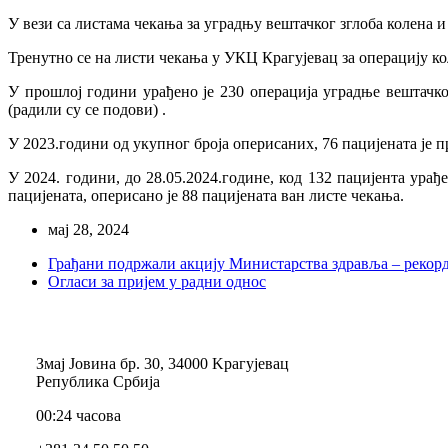
У вези са листама чекања за уградњу вештачког зглоба колена и 
Тренутно се на листи чекања у УКЦ Крагујевац за операцију кол
У прошлој години урађено је 230 операција уградње вештачког
(радили су се подови) .
У 2023.години од укупног броја оперисаних, 76 пацијената је 
У 2024. години, до 28.05.2024.године, код 132 пацијента урађ
пацијената, оперисано је 88 пацијената ван листе чекања.
мај 28, 2024
Грађани подржали акцију Министарства здравља – рекорд
Огласи за пријем у радни однос
Змај Јовина бр. 30, 34000 Kрагујевац
Република Србија
00:24 часова