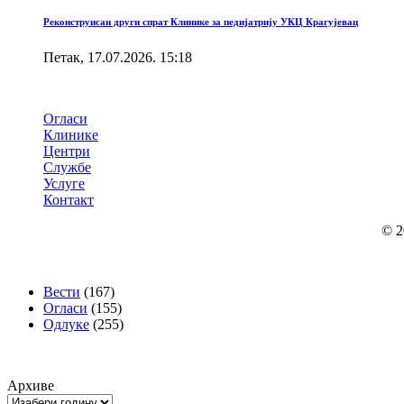
Реконструисан други спрат Клинике за педијатрију УКЦ Крагујевац
Петак, 17.07.2026. 15:18
Брзи линкови
Огласи
Клинике
Центри
Службе
Услуге
Контакт
© 2
Категорије
Вести
(167)
Огласи
(155)
Одлуке
(255)
Архиве
Архиве