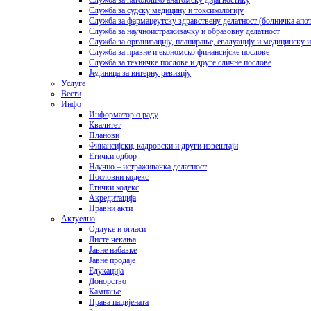
Служба за патолошко анатомску дијагностику
Служба за судску медицину и токсикологију
Служба за фармацеутску здравствену делатност (болничка апот
Служба за научноистраживачку и образовну делатност
Служба за организацију, планирање, евалуацију и медицинску
Служба за правне и економско финансијске послове
Служба за техничке послове и друге сличне послове
Јединица за интерну ревизију
Услуге
Вести
Инфо
Информатор о раду
Квалитет
Планови
Финансијски, кадровски и други извештаји
Етички одбор
Научно – истраживачка делатност
Пословни кодекс
Етички кодекс
Акредитација
Правни акти
Актуелно
Одлуке и огласи
Листе чекања
Јавне набавке
Јавне продаје
Едукација
Донорство
Кампање
Права пацијената