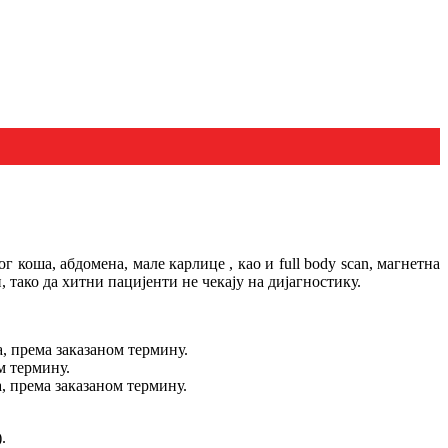
 коша, абдомена, мале карлице , као и full body scan, магнетна
, тако да хитни пацијенти не чекају на дијагностику.
а, према заказаном термину.
ом термину.
а, према заказаном термину.
.