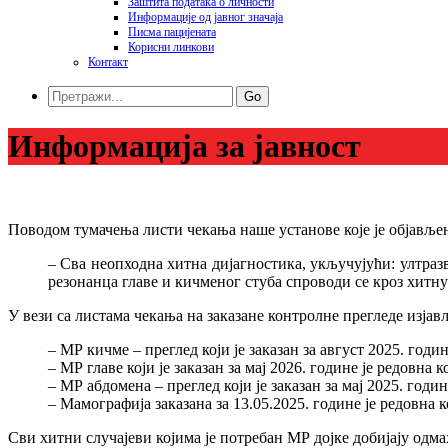
Заштита података o личности
Информације од јавног значаја
Писма пацијената
Корисни линкови
Контакт
Go
Информација за јавност
Поводом тумачења листи чекања наше установе које је објављ
– Сва неопходна хитна дијагностика, укључујући: ултразву
резонанца главе и кичменог стуба спроводи се кроз хитну 
У вези са листама чекања на заказане контролне прегледе изјав
– МР кичме – преглед који је заказан за август 2025. год
– МР главе који је заказан за мај 2026. године је редовна
– МР абдомена – преглед који је заказан за мај 2025. год
– Мамографија заказана за 13.05.2025. године је редовна 
Сви хитни случајеви којима је потребан МР дојке добијају одм