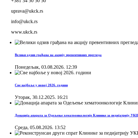
+381 34 50 50 50
uprava@ukck.rs
info@ukck.rs
www.ukck.rs
Велики одзив грађана на акцију превентивних прегледа
Понедељак, 03.08.2026. 12:39
Све најбоље у новој 2026. години
Уторак, 30.12.2025. 16:21
Донација апарата за Одељење хематоонкологије Клинике за педијатрију УК
Cреда, 05.08.2026. 13:52