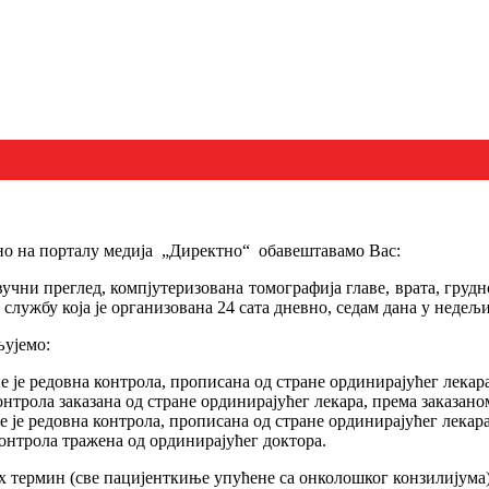
ено на порталу медија „Директно“ обавештавамо Вас:
чни преглед, компјутеризована томографија главе, врата, грудног
службу која је организована 24 сата дневно, седам дана у недељи
љујемо:
ине је редовна контрола, прописана од стране ординирајућег лекар
 контрола заказана од стране ординирајућег лекара, према заказан
ине је редовна контрола, прописана од стране ординирајућег лекар
контрола тражена од ординирајућег доктора.
ах термин (све пацијенткиње упућене са онколошког конзилијума)