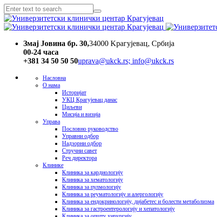
Змај Јовина бр. 30,
34000 Kрагујевац, Србија
00-24 часa
+381 34 50 50 50
uprava@ukck.rs; info@ukck.rs
Насловна
О нама
Историјат
УКЦ Крагујевац данас
Циљеви
Мисија и визија
Управа
Пословно руководство
Управни одбор
Надзорни одбор
Стручни савет
Реч директора
Клинике
Клиника за кардиологију
Клиника за хематологију
Клиника за пулмологију
Клиника за реуматологију и алергологију
Клиника за ендокринологију, дијабетес и болести метаболизма
Клиника за гастроентерологију и хепатологију
Клиника за општу хирургију