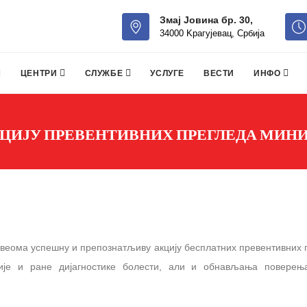
Змај Јовина бр. 30,
34000 Kрагујевац, Србија
ЦЕНТРИ
СЛУЖБЕ
УСЛУГЕ
ВЕСТИ
ИНФО
КЦИЈУ ПРЕВЕНТИВНИХ ПРЕГЛЕДА МИН
 веома успешну и препознатљиву акцију бесплатних превентивних 
ције и ране дијагностике болести, али и обнављања поверењ