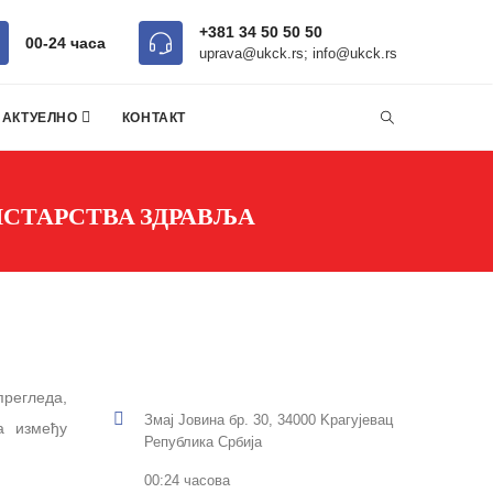
+381 34 50 50 50
00-24 часa
uprava@ukck.rs; info@ukck.rs
АКТУЕЛНО
КОНТАКТ
ИСТАРСТВА ЗДРАВЉА
прегледа,
Змај Јовина бр. 30, 34000 Kрагујевац
а између
Република Србија
00:24 часова