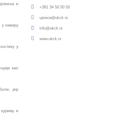
бдомена и
+381 34 50 50 50
uprava@ukck.rs
 у оквиру
info@ukck.rs
www.ukck.rs
ностику у
нције као
оли, јер
 одзиву и