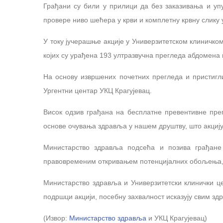
Грађани су били у прилици да без заказивања и уп
провере ниво шећера у крви и комплетну крвну слику 
У току јучерашње акције у Универзитетском клиничком
којих су урађена 193 ултразвучна прегледа абдомена 
На основу извршених почетних прегледа и пристигли
Ургентни центар УКЦ Крагујевац.
Висок одзив грађана на бесплатне превентивне прег
основе очувања здравља у нашем друштву, што акциј
Министарство здравља подсећа и позива грађане
правовременим откривањем потенцијалних обољења, 
Министарство здравља и Универзитетски клинички це
подршци акцији, посебну захвалност исказују свим з
(Извор:
Министарство здравља
и УКЦ Крагујевац)