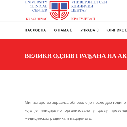
НАСЛОВНА
О НАМА
УПРАВА
КЛИНИКЕ
ВЕЛИКИ ОДЗИВ ГРАЂАНА НА А
Министарство здравља обновило је после две године
која је иницијално организована у циљу превен
медицинских радника и пацијената.