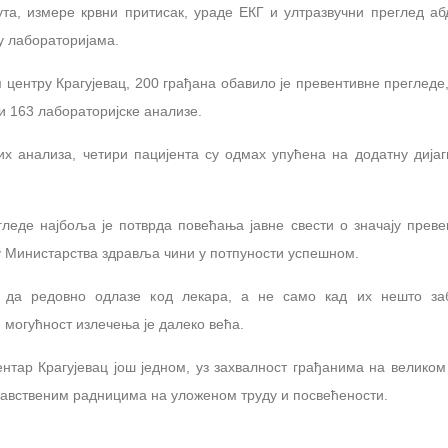
ута, измере крвни притисак, ураде ЕКГ и ултразвучни преглед а
у лабораторијама.
 центру Крагујевац, 200 грађана обавило је превентивне прегледе,
и 163 лабораторијске анализе.
х анализа, четири пацијента су одмах упућена на додатну дијаг
леде најбоља је потврда повећања јавне свести о значају преве
у Министарства здравља чини у потпуности успешном.
 да редовно одлазе код лекара, а не само кад их нешто заб
могућност излечења је далеко већа.
нтар Крагујевац још једном, уз захвалност грађанима на великом
дравственим радницима на уложеном труду и посвећености.