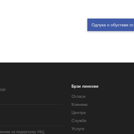
Одлука о обустави о
Брзи линкови
леда
Огласи
Клинике
Центри
Службе
Услуге
инике за педијатрију УКЦ