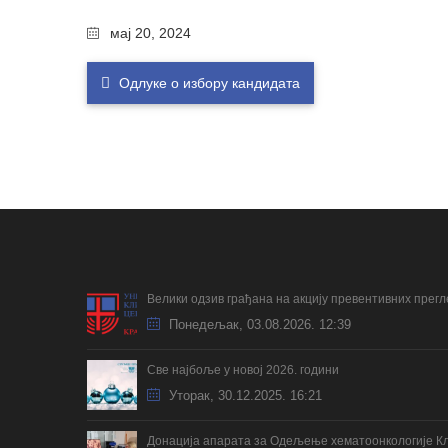
мај 20, 2024
Одлуке о избору кандидата
Велики одзив грађана на акцију превентивних прег
Понедељак, 03.08.2026. 12:39
Све најбоље у новој 2026. години
Уторак, 30.12.2025. 16:21
Донација апарата за Одељење хематоонкологије Кл