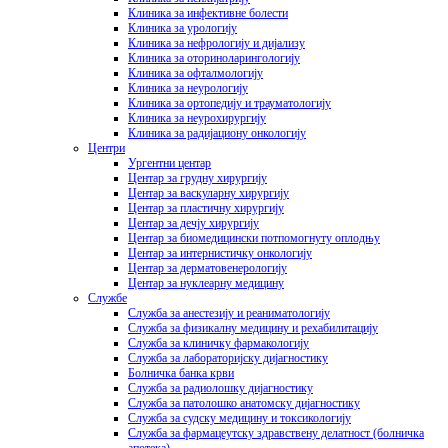
Клиника за инфективне болести
Клиника за урологију
Клиника за нефрологију и дијализу
Клиника за оториноларингологију
Клиника за офталмологију
Клиника за неурологију
Клиника за ортопедију и трауматологију
Клиника за неурохирургију
Клиника за радијациону онкологију
Центри
Ургентни центар
Центар за грудну хирургију
Центар за васкуларну хирургију
Центар за пластичну хирургију
Центар за дечју хирургију
Центар за биомедицински потпомогнуту оплодњу
Центар за интернистичку онкологију
Центар за дерматовенерологију
Центар за нуклеарну медицину
Службе
Служба за анестезију и реаниматологију
Служба за физикалну медицину и рехабилитацију
Служба за клиничку фармакологију
Служба за лабораторијску дијагностику
Болничка банка крви
Служба за радиолошку дијагностику
Служба за патолошко анатомску дијагностику
Служба за судску медицину и токсикологију
Служба за фармацеутску здравствену делатност (болничка