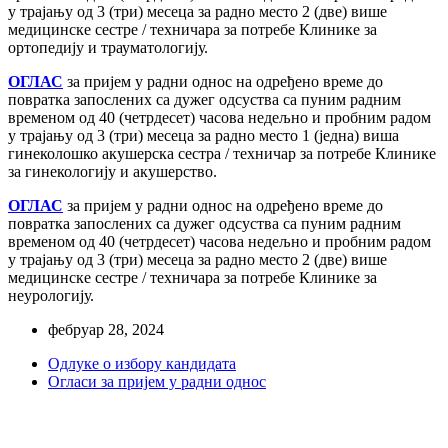
у трајању од 3 (три) месеца за радно место 2 (две) више
медицинске сестре / техничара за потребе Клинике за
ортопедију и трауматологију.
ОГЛАС
за пријем у радни однос на одређено време до
повратка запослених са дужег одсуства са пуним радним
временом од 40 (четрдесет) часова недељно и пробним радом
у трајању од 3 (три) месеца за радно место 1 (једна) виша
гинеколошко акушерска сестра / техничар за потребе Клинике
за гинекологију и акушерство.
ОГЛАС
за пријем у радни однос на одређено време до
повратка запослених са дужег одсуства са пуним радним
временом од 40 (четрдесет) часова недељно и пробним радом
у трајању од 3 (три) месеца за радно место 2 (две) више
медицинске сестре / техничара за потребе Клинике за
неурологију.
фебруар 28, 2024
Одлуке о избору кандидата
Огласи за пријем у радни однос