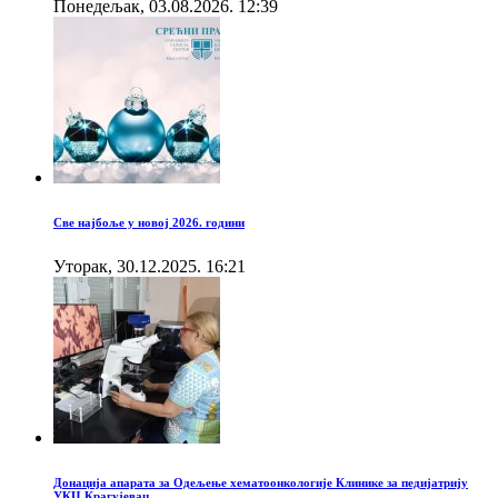
Понедељак, 03.08.2026. 12:39
Све најбоље у новој 2026. години
Уторак, 30.12.2025. 16:21
Донација апарата за Одељење хематоонкологије Клинике за педијатрију
УКЦ Крагујевац