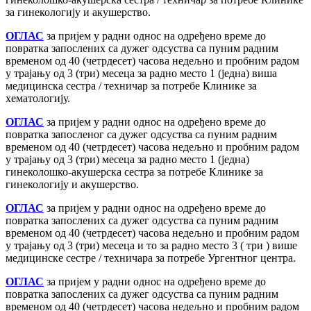
за гинекологију и акушерство.
ОГЛАС
за пријем у радни однос на одређено време до
повратка запослених са дужег одсуства са пуним радним
временом од 40 (четрдесет) часова недељно и пробним радом
у трајању од 3 (три) месеца за радно место 1 (једна) виша
медицинска сестра / техничар за потребе Клинике за
хематологију.
ОГЛАС
за пријем у радни однос на одређено време до
повратка запосленог са дужег одсуства са пуним радним
временом од 40 (четрдесет) часова недељно и пробним радом
у трајању од 3 (три) месеца за радно место 1 (једна)
гинеколошко-акушерска сестра за потребе Клинике за
гинекологију и акушерство.
ОГЛАС
за пријем у радни однос на одређено време до
повратка запослених са дужег одсуства са пуним радним
временом од 40 (четрдесет) часова недељно и пробним радом
у трајању од 3 (три) месеца и то за радно место 3 ( три ) више
медицинске сестре / техничара за потребе Ургентног центра.
ОГЛАС
за пријем у радни однос на одређено време до
повратка запослених са дужег одсуства са пуним радним
временом од 40 (четрдесет) часова недељно и пробним радом