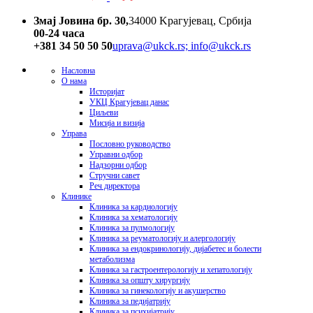
Змај Јовина бр. 30,
34000 Kрагујевац, Србија
00-24 часa
+381 34 50 50 50
uprava@ukck.rs; info@ukck.rs
Насловна
О нама
Историјат
УКЦ Крагујевац данас
Циљеви
Мисија и визија
Управа
Пословно руководство
Управни одбор
Надзорни одбор
Стручни савет
Реч директора
Клинике
Клиника за кардиологију
Клиника за хематологију
Клиника за пулмологију
Клиника за реуматологију и алергологију
Клиника за ендокринологију, дијабетес и болести
метаболизма
Клиника за гастроентерологију и хепатологију
Клиника за општу хирургију
Клиника за гинекологију и акушерство
Клиника за педијатрију
Клиника за психијатрију