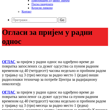
Информације од јавног значаја
Писма пацијената
Корисни линкови
Контакт
Go
Огласи за пријем у радни
однос
ОГЛАС
за пријем у радни однос на одређено време до
повратка запослених са дужег одсуства са пуним радним
временом од 40 (четрдесет) часова недељно и пробним радом
у трајању од 3 (три) месеца за радно место 1 (један) виши
радиолошки техничар за потребе Центра за радијациону
онкологију.
ОГЛАС
за пријем у радни однос на одређено време до
повратка запосленог са дужег одсуства са пуним радним
временом од 40 (четрдесет) часова недељно и пробним радом
у трајању од 3 (три) месеца за радно место 1 (једна)
гинеколошко-акушерска сестра / техничар за потребе Клинике