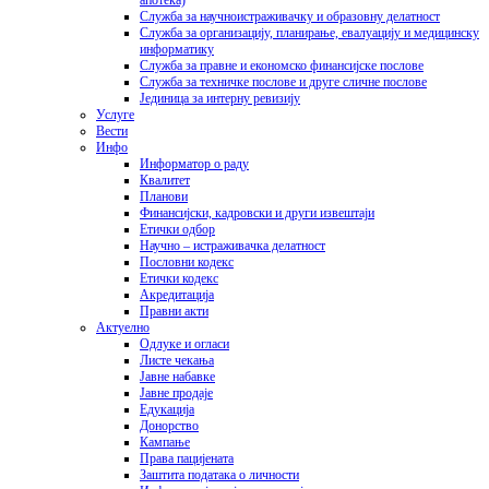
апотека)
Служба за научноистраживачку и образовну делатност
Служба за организацију, планирање, евалуацију и медицинску
информатику
Служба за правне и економско финансијске послове
Служба за техничке послове и друге сличне послове
Јединица за интерну ревизију
Услуге
Вести
Инфо
Информатор о раду
Квалитет
Планови
Финансијски, кадровски и други извештаји
Етички одбор
Научно – истраживачка делатност
Пословни кодекс
Етички кодекс
Акредитација
Правни акти
Актуелно
Одлуке и огласи
Листе чекања
Јавне набавке
Јавне продаје
Едукација
Донорство
Кампање
Права пацијената
Заштита података o личности