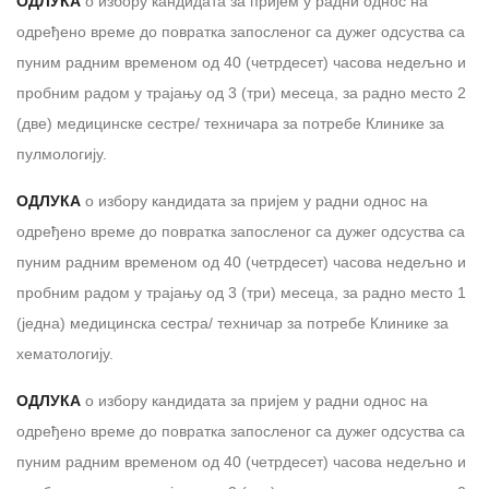
ОДЛУКА
о избору кандидата за пријем у радни однос на
одређено време до повратка запосленог са дужег одсуства са
пуним радним временом од 40 (четрдесет) часова недељно и
пробним радом у трајању од 3 (три) месеца, за раднo местo 2
(две) медицинске сестре/ техничара за потребе Клинике за
пулмологију.
ОДЛУКА
о избору кандидата за пријем у радни однос на
одређено време до повратка запосленог са дужег одсуства са
пуним радним временом од 40 (четрдесет) часова недељно и
пробним радом у трајању од 3 (три) месеца, за радно место 1
(једна) медицинска сестра/ техничар за потребе Клинике за
хематологију.
ОДЛУКА
о избору кандидата за пријем у радни однос на
одређено време до повратка запосленог са дужег одсуства са
пуним радним временом од 40 (четрдесет) часова недељно и