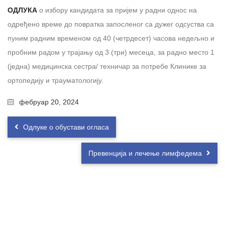
ОДЛУКА
о избору кандидата за пријем у радни однос на
одређено време до повратка запосленог са дужег одсуства са
пуним радним временом од 40 (четрдесет) часова недељно и
пробним радом у трајању од 3 (три) месеца, за раднo местo 1
(једна) медицинска сестра/ техничар за потребе Клинике за
ортопедију и трауматологију.
фебруар 20, 2024
Одлуке о обустави огласа
Превенција и лечење лимфедема