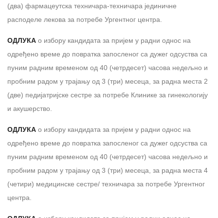
(два) фармацеутска техничара-техничара јединичне
расподеле лекова за потребе Ургентног центра.
ОДЛУКА
о избору кандидата за пријем у радни однос на
одређено време до повратка запосленог са дужег одсуства са
пуним радним временом од 40 (четрдесет) часова недељно и
пробним радом у трајању од 3 (три) месеца, за радна места 2
(две) педијатријске сестре за потребе Клинике за гинекологију
и акушерство.
ОДЛУКА
о избору кандидата за пријем у радни однос на
одређено време до повратка запосленог са дужег одсуства са
пуним радним временом од 40 (четрдесет) часова недељно и
пробним радом у трајању од 3 (три) месеца, за радна места 4
(четири) медицинске сестре/ техничара за потребе Ургентног
центра.