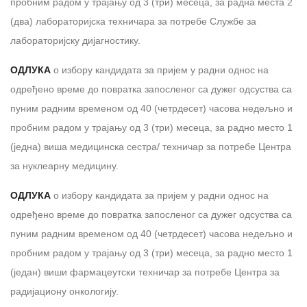
пробним радом у трајању од 3 (три) месеца, за радна места 2
(два) лабораторијска техничара за потребе Службе за
лабораторијску дијагностику.
ОДЛУКА
о избору кандидата за пријем у радни однос на
одређено време до повратка запосленог са дужег одсуства са
пуним радним временом од 40 (четрдесет) часова недељно и
пробним радом у трајању од 3 (три) месеца, за раднo местo 1
(једна) виша медицинска сестра/ техничар за потребе Центра
за нуклеарну медицину.
ОДЛУКА
о избору кандидата за пријем у радни однос на
одређено време до повратка запосленог са дужег одсуства са
пуним радним временом од 40 (четрдесет) часова недељно и
пробним радом у трајању од 3 (три) месеца, за радно место 1
(један) виши фармацеутски техничар за потребе Центра за
радијациону онкологију.