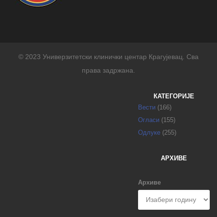
© 2023 Универзитетски клинички центар Крагујевац. Сва
права задржана.
КАТЕГОРИЈЕ
Вести
(166)
Огласи
(155)
Одлуке
(255)
АРХИВЕ
Архиве