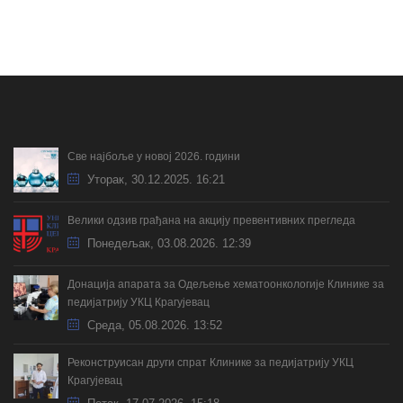
Све најбоље у новој 2026. години
Уторак, 30.12.2025. 16:21
Велики одзив грађана на акцију превентивних прегледа
Понедељак, 03.08.2026. 12:39
Донација апарата за Одељење хематоонкологије Клинике за
педијатрију УКЦ Крагујевац
Cреда, 05.08.2026. 13:52
Реконструисан други спрат Клинике за педијатрију УКЦ
Крагујевац