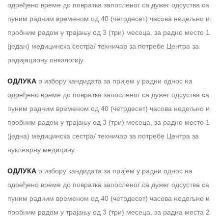
одређено време до повратка запосленог са дужег одсуства са
пуним радним временом од 40 (четрдесет) часова недељно и
пробним радом у трајању од 3 (три) месеца, за радно место 1
(један) медицинска сестра/ техничар за потребе Центра за
радијациону онкологију.
ОДЛУКА
о избору кандидата за пријем у радни однос на
одређено време до повратка запосленог са дужег одсуства са
пуним радним временом од 40 (четрдесет) часова недељно и
пробним радом у трајању од 3 (три) месеца, за раднo местo 1
(једна) медицинска сестра/ техничар за потребе Центра за
нуклеарну медицину.
ОДЛУКА
о избору кандидата за пријем у радни однос на
одређено време до повратка запосленог са дужег одсуства са
пуним радним временом од 40 (четрдесет) часова недељно и
пробним радом у трајању од 3 (три) месеца, за радна места 2