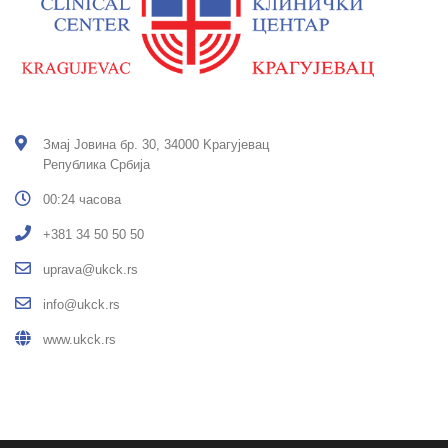
Змај Јовина бр. 30, 34000 Kрагујевац
Република Србија
00:24 часова
+381 34 50 50 50
uprava@ukck.rs
info@ukck.rs
www.ukck.rs