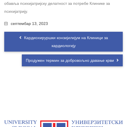
обавља психијатријску делатност за потребе Клинике за
психијатрију.
септембар 13, 2023
Кардиохируршки конзијилијум на Клиници за
кардиологију
Продужен термин за добровољно давање крви