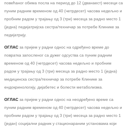
повећаног обима посла на период до 12 (дванаест) месеци са
пуним радним временом од 40 (четрдесет) часова недељно и
пробним радом у трајању од 3 (три) месеца за радно место 1
(једна) педијатријска сестра/техничар за потребе Клинике за
педијатрију.
ОГЛАС
за пријем у радни однос на одређено време до
повратка запосленог са дужег одсуства са пуним радним
временом од 40 (четрдесет) часова недељно и пробним
радом у трајању од 3 (три) месеца за радно место 1 (једна)
медицинска сестра/техничар за потребе Клинике за
ендокринологију, дијабетес и болести метаболизма.
ОГЛАС
за пријем у радни однос на неодређено време са
пуним радним временом од 40 (четрдесет) часова недељно и
пробним радом у трајању од 3 (три) месеца за радно место 1
(један) социјални радник у стационaраним установама који