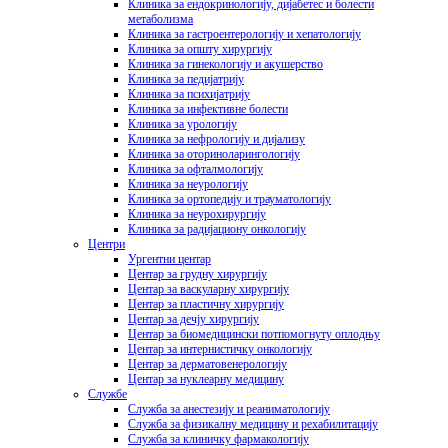
Клиника за ендокринологију, дијабетес и болести
метаболизма
Клиника за гастроентерологију и хепатологију
Клиника за општу хирургију
Клиника за гинекологију и акушерство
Клиника за педијатрију
Клиника за психијатрију
Клиника за инфективне болести
Клиника за урологију
Клиника за нефрологију и дијализу
Клиника за оториноларингологију
Клиника за офталмологију
Клиника за неурологију
Клиника за ортопедију и трауматологију
Клиника за неурохирургију
Клиника за радијациону онкологију
Центри
Ургентни центар
Центар за грудну хирургију
Центар за васкуларну хирургију
Центар за пластичну хирургију
Центар за дечју хирургију
Центар за биомедицински потпомогнуту оплодњу
Центар за интернистичку онкологију
Центар за дерматовенерологију
Центар за нуклеарну медицину
Службе
Служба за анестезију и реаниматологију
Служба за физикалну медицину и рехабилитацију
Служба за клиничку фармакологију