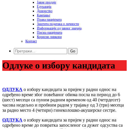
Јавне продаје
Едукација
Донорство
Кампање
Права пацијената
Заштита података o личности
Информације од јавног значаја
Писма пацијената
Корисни линкови
Контакт
Go
Одлуке о избору кандидата
ОДЛУКА
о избору кандидата за пријем у радни однос на
одређено време због повећаног обима посла на период до 6
(шест) месеци са пуним радним временом од 40 (четрдесет)
часова недељно и пробним радом у трајању од 3 (три) месеца
за радно место 4 (четири) гинеколошко-акушерске сестре.
ОДЛУКА
о избору кандидата за пријем у радни однос на
одређено време до повратка запосленог са дужег одсуства са