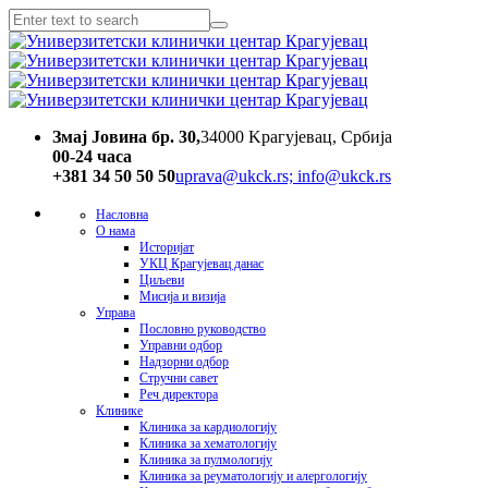
Змај Јовина бр. 30,
34000 Kрагујевац, Србија
00-24 часa
+381 34 50 50 50
uprava@ukck.rs; info@ukck.rs
Насловна
О нама
Историјат
УКЦ Крагујевац данас
Циљеви
Мисија и визија
Управа
Пословно руководство
Управни одбор
Надзорни одбор
Стручни савет
Реч директора
Клинике
Клиника за кардиологију
Клиника за хематологију
Клиника за пулмологију
Клиника за реуматологију и алергологију