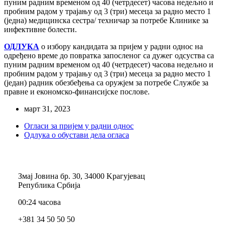
пуним радним временом од 40 (четрдесет) часова недељно и
пробним радом у трајању од 3 (три) месеца за радно место 1
(једна) медицинска сестра/ техничар за потребе Клинике за
инфективне болести.
ОДЛУКА
о избору кандидата за пријем у радни однос на
одређено време до повратка запосленог са дужег одсуства са
пуним радним временом од 40 (четрдесет) часова недељно и
пробним радом у трајању од 3 (три) месеца за радно место 1
(један) радник обезбеђења са оружјем за потребе Службе за
правне и економско-финансијске послове.
март 31, 2023
Огласи за пријем у радни однос
Одлука о обустави дела огласа
Змај Јовина бр. 30, 34000 Kрагујевац
Република Србија
00:24 часова
+381 34 50 50 50