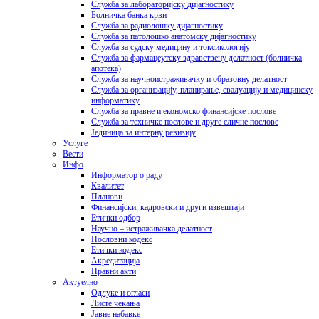
Служба за лабораторијску дијагностику
Болничка банка крви
Служба за радиолошку дијагностику
Служба за патолошко анатомску дијагностику
Служба за судску медицину и токсикологију
Служба за фармацеутску здравствену делатност (болничка
апотека)
Служба за научноистраживачку и образовну делатност
Служба за организацију, планирање, евалуацију и медицинску
информатику
Служба за правне и економско финансијске послове
Служба за техничке послове и друге сличне послове
Јединица за интерну ревизију
Услуге
Вести
Инфо
Информатор о раду
Квалитет
Планови
Финансијски, кадровски и други извештаји
Етички одбор
Научно – истраживачка делатност
Пословни кодекс
Етички кодекс
Акредитација
Правни акти
Актуелно
Одлуке и огласи
Листе чекања
Јавне набавке