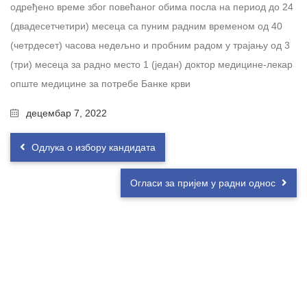
одређено време због повећаног обима посла на период до 24
(двадесетчетири) месеца са пуним радним временом од 40
(четрдесет) часова недељно и пробним радом у трајању од 3
(три) месеца за радно место 1 (један) доктор медицине-лекар
опште медицине за потребе Банке крви
децембар 7, 2022
Одлука о избору кандидата
Огласи за пријем у радни однос