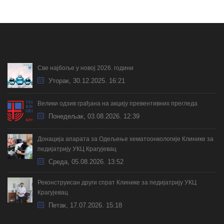
Све најбоље у новој 2026. години
Уторак, 30.12.2025. 16:21
Велики одзив грађана на акцију превентивних прегледа
Понедељак, 03.08.2026. 12:39
Донација апарата за Одељење хематоонкологије Клинике за
педијатрију УКЦ Крагујевац
Cреда, 05.08.2026. 13:52
Реконструисан други спрат Клинике за педијатрију УКЦ
Крагујевац
Петак, 17.07.2026. 15:18