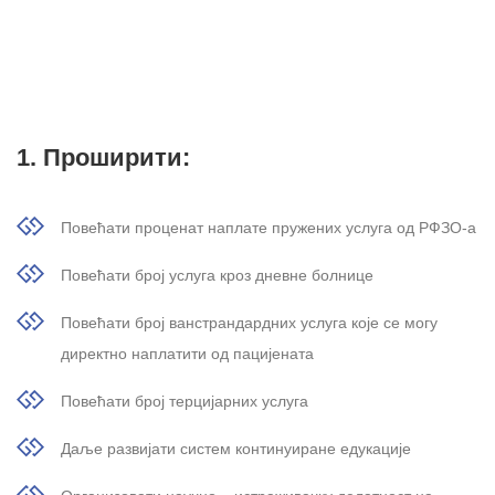
1. Проширити:
Повећати проценат наплате пружених услуга од РФЗО-а
Повећати број услуга кроз дневне болнице
Повећати број ванстрандардних услуга које се могу
директно наплатити од пацијената
Повећати број терцијарних услуга
Даље развијати систем континуиране едукације