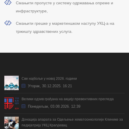
Смањити пропусте у систему одржавања опреме и
инфраструктуре,
Смањити грешке у маркетиншком наступу УКЦ-а на
тржишту здравствених услуга.
Све најбоље у новој 2026. години
Уторак, 30.12.2025. 16:21
Велики одзив грађана на акцију превентивних прегледа
Понедељак, 03.08.2026. 12:39
Донација апарата за Одељење хематоонкологије Клинике за
педијатрију УКЦ Крагујевац