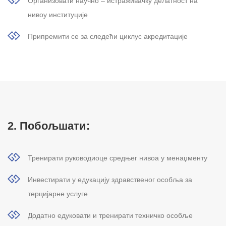
Организовати научно – истраживачку делатност на
нивоу институције
Припремити се за следећи циклус акредитације
2. Побољшати:
Тренирати руководиоце средњег нивоа у менаџменту
Инвестирати у едукацију здравственог особља за
терцијарне услуге
Додатно едуковати и тренирати техничко особље