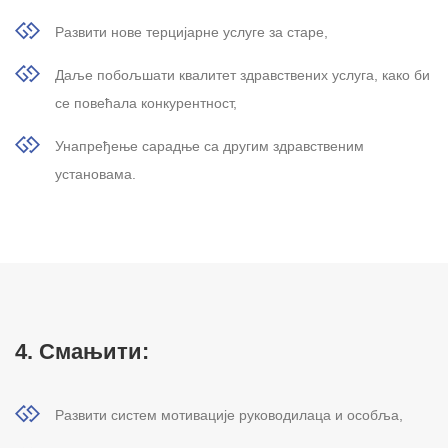
Развити нове терцијарне услуге за старе,
Даље побољшати квалитет здравствених услуга, како би
се повећала конкурентност,
Унапређење сарадње са другим здравственим
установама.
4. Смањити:
Развити систем мотивације руководилаца и особља,