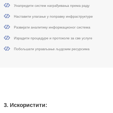
Унапредити систем награђивања према раду
Наставити улагање у поправку инфраструктуре
Развијати аналитику информационог система
Израдити процедуре и протоколе за све услуге
Побољшати управљање људским ресурсима
3. Искористити: