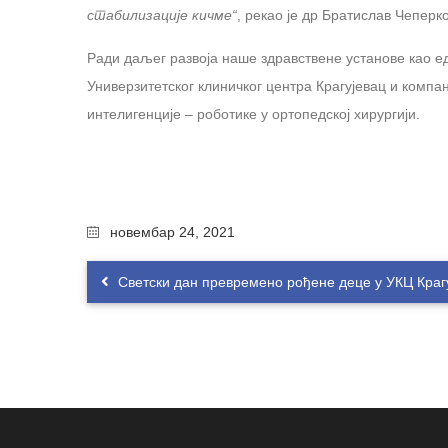
стабилизације кичме“
, рекао је др Братислав Чеперк
Ради даљег развоја наше здравствене установе као ед
Универзитетског клиничког центра Крагујевац и комп
интелигенције – роботике у ортопедској хирургији.
новембар 24, 2021
Светски дан превремено рођене деце у УКЦ Краг