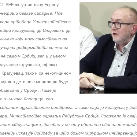
Т SEE за југоисточну Европу.
бенефити овакве сарадње. Пре
лекара ортопеда Универзитетског
нтра Крагујевац, др Влајовић и др
учњаке који могу самостално да
случајева деформитета кичменог
не само у Србији, већ и у целом
едукације стручњака, ефекат
 Крагујевац, тако и са неколицином
 ниједно дете није морало да буде
 обављане у Србији.
„Тиме је
е и њихове породице, као
страним здравственим центрима, а само када је Крагујвац у пи
евра. Министарство здравља Републике Србије, подржало је овај
раним стручњацима, посебно у лечењу обољења спиналне
мишић
 моменту исказује потребу за што бржом хируршком
интервенциј