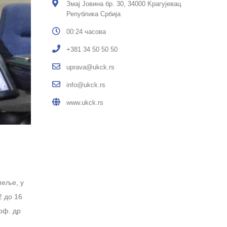
Змај Јовина бр. 30, 34000 Kрагујевац
Република Србија
00:24 часова
+381 34 50 50 50
uprava@ukck.rs
info@ukck.rs
www.ukck.rs
пеље, у
2 до 16
оф. др