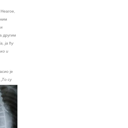
 Неагое,
ским
 и
а другим
, ја ћу
ко и
асио је
.
„То су