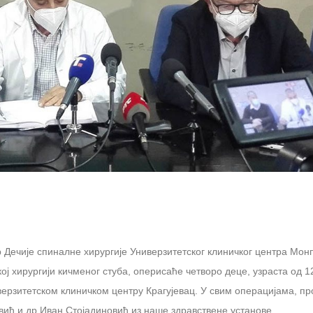
 Дечије спиналне хирургије Универзитетског клиничког центра Мон
кој хирургији кичменог стуба, оперисаће четворо деце, узраста од 1
ерзитетском клиничком центру Крагујевац. У свим операцијама, пр
вић и др Иван Стојадиновић из наше здравствене установе.