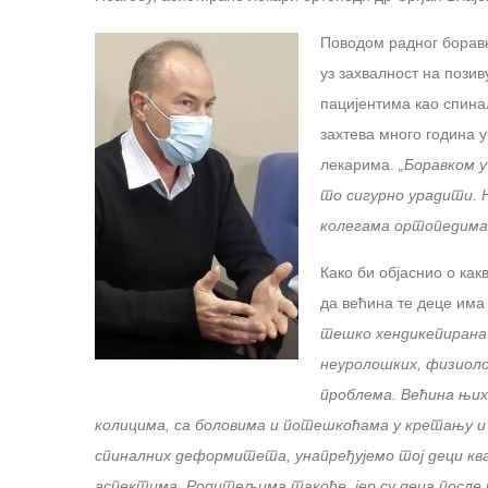
Поводом радног боравк
уз захвалност на пози
пацијентима као спинал
захтева много година у
лекарима.
„Боравком у
то сигурно урадити. 
колегама ортопедима,
Како би објаснио о как
да већина те деце има
тешко хендикепирана
неуролошких, физиол
проблема. Већина њих
колицима, са боловима и потешкоћама у кретању и
спиналних деформитета, унапређујемо тој деци к
аспектима. Родитељима такође, јер су деца после