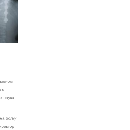
ичменом
а о
х наука
 на пољу
иректор