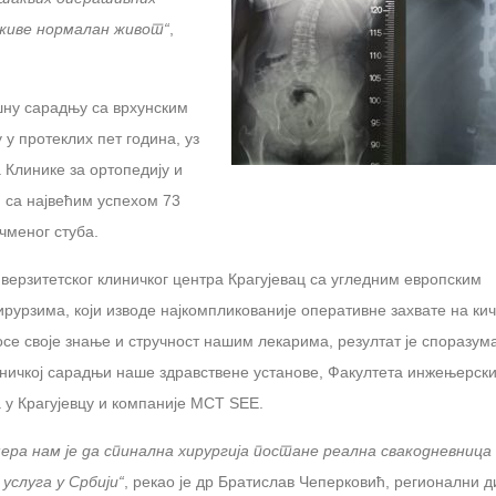
 живе нормалан живот“
,
шну сарадњу са врхунским
у протеклих пет година, уз
 Клинике за ортопедију и
 са највећим успехом 73
чменог стуба.
ерзитетског клиничког центра Крагујевац са угледним европским
рурзима, који изводе најкомпликованије оперативне захвате на к
осе своје знање и стручност нашим лекарима, резултат је споразум
ничкој сарадњи наше здравствене установе, Факултета инжењерски
 у Крагујевцу и компаније МСТ SEE.
ера нам је да спинална хирургија постане реална свакодневница
услуга у Србији“
, рекао је др Братислав Чеперковић, регионални д