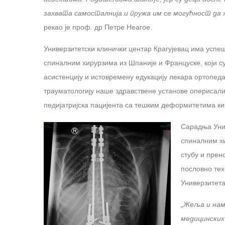
захвата самосталнија и пружа им се могућност да
рекао је проф. др Петре Неагое.
Универзитетски клинички центар Крагујевац има успе
спиналним хирурзима из Шпаније и Француске, који су 
асистенцију и истовремену едукацију лекара ортопеда
трауматологију наше здравствене установе оперисали
педијатријска пацијента са тешким деформитетима ки
Сарадња Унив
спиналним хи
стубу и прен
пословно тех
Универзитета
„Жеља и нам
медицинских 