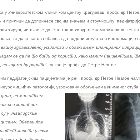
а у Универзитетском клиничком центру Крагујевац, проф. др Петре
ву и прилици да допринесе својим знањем и стручношћу педијатриј
ни хирург, истакао је да је та грана хирургије компликована, тешка
чења, те да је његова обавеза да подели искуство и информације с
 вашој здравственој установи и обављањем планираних операција
Надам се да ће то бити од користи, како малим пацијентима, та
 са којима ћу радити“
, рекао је проф. др Петре Неагое.
вим педијатријским пацијентима је реч, проф. др Петре Неагое нагл
 неуромишићну патологију, узроковану обољењима кичменог стуба
 деца, са мноштвом
ошких и мишићних
 су у инвалидским
 дисању. Операцијом
валитет живота у свим
 таквих оперативних