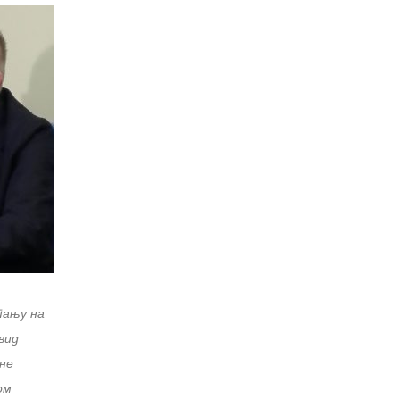
тању на
вид
не
ом