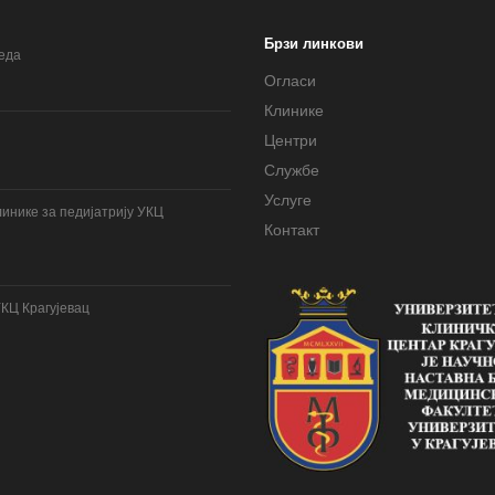
Брзи линкови
леда
Огласи
Клинике
Центри
Службе
Услуге
инике за педијатрију УКЦ
Контакт
УКЦ Крагујевац