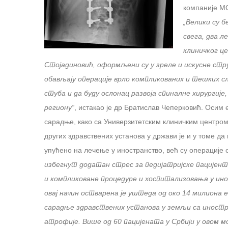
компаније МС
„Велики су 
свега, два 
клиничког це
Стојадиновић, оформљени су у зреле и искусне стр
обављају операције врло компликованих и тешких 
стуба и да буду ослонац развоја спиналне хирургије, 
региону“
, истакао је др Братислав Чеперковић. Осим 
сарадње, како са Универзитетским клиничким центром
других здравствених установа у држави је и у томе да
упућено на лечење у иностранство, већ су операције
избегнут додатан стрес за педијатријске пацијент
и
компликоване процедуре и хоспитализовања у ино
овај начин остварена је уштеда од око 14 милиона 
сарадње здравствених установа у земљи са иност
атрофије. Више од 60 пацијената у Србији у овом