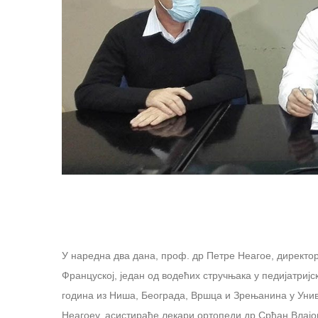
У наредна два дана, проф. др Петре Неагое, директор
Француској, један од водећих стручњака у педијатријс
година из Ниша, Београда, Вршца и Зрењанина у Унив
Неагоеу, асистираће лекари ортопеди др Срђан Влајо