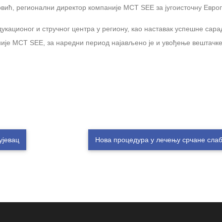
овић, регионални директор компаније МСТ SEE за југоисточну Европ
укационог и стручног центра у региону, као наставак успешне сар
аније МСТ SEE, за наредни период најављено је и увођење вештачк
ујевац
Нова процедура у лечењу срчане сла